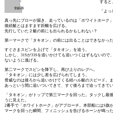
すると
「よっ
真っ先にブローが届き、走っているのは「ホワイトホーク
後続艇とはますます距離を広げる。
先行していた２艇の前にも出られるかもしれない？
第一マークで「タキオン」の前には出ることはできなかっ
すぐさまスピンを上げて「タキオン」を追う。
しかし、31Sが33Sを追いかけても追いつくはずもないの
ないように逃げる。
第二マークでスピンを降下し、再び上りのレグへ。
「タキオン」には少し差を広げられてしまう。
脅威なのは後ろから追いかけてくる紺ハル艇のスピード。
あっという間に追いついてきて、すぐ後ろまで迫ってきて
「タキオン」がトップで第三マークを回った。タックし最
うに見えた。
2番手で「ホワイトホーク」がアプローチ。本部船にはS旗
マークを回った瞬間、フィニッシュを告げるホーンが鳴っ