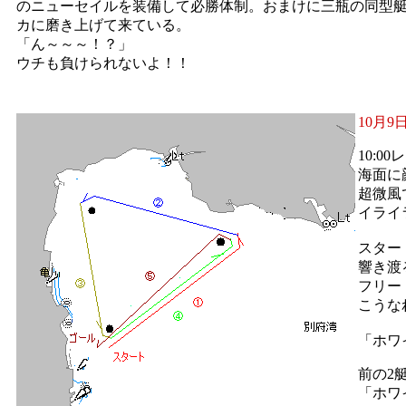
のニューセイルを装備して必勝体制。おまけに三瓶の同型
カに磨き上げて来ている。
「ん～～～！？」
ウチも負けられないよ！！
10月9
10:0
海面に
超微風
イライ
スター
響き渡
フリー
こうな
「ホワ
前の2
「ホワ