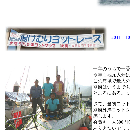
2011．
一年のうちで一
今年も地元大分は
この海域で最大
別府はいうまで
ところにある。
さて、当初ヨッ
別府外洋ヨット
感じます。
会費も一人500
ありえないでしょ \( 