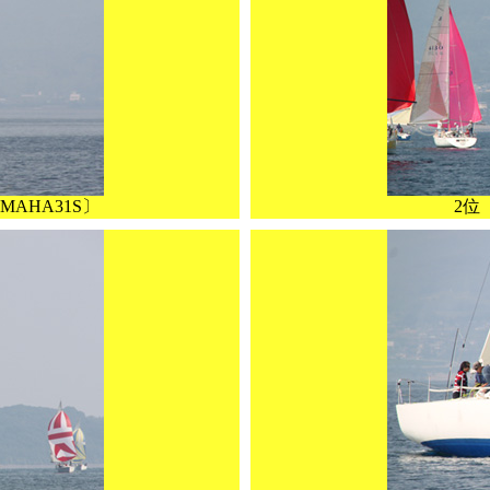
AHA31S〕
2位