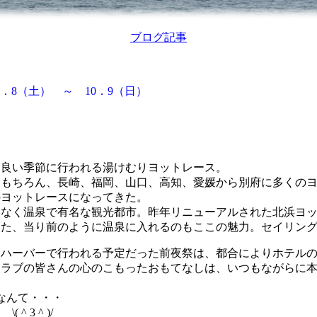
ブログ記事
10．8（土） ～ 10．9（日）
番良い季節に行われる湯けむりヨットレース。
もちろん、長崎、福岡、山口、高知、愛媛から別府に多くのヨ
のヨットレースになってきた。
もなく温泉で有名な観光都市。昨年リニューアルされた北浜ヨ
また、当り前のように温泉に入れるのもここの魅力。セイリン
トハーバーで行われる予定だった前夜祭は、都合によりホテル
クラブの皆さんの心のこもったおもてなしは、いつもながらに
円なんて・・・
^ 3 ^ )/