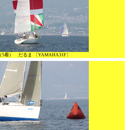
（5着） だるま 〔YAMAHA31F〕