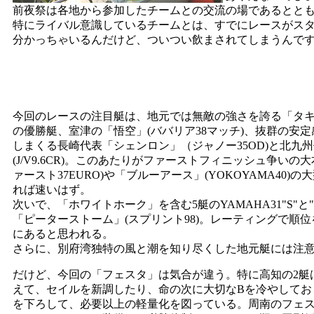
前夜祭は各地から参加したチームとの交流の場であるとと
特にライバル意識しているチームとは、すでにレースがス
分かっちゃいるんだけど、ついつい飲まされてしまうんで
今回のレースの注目艇は、地元では無敵の強さを誇る「タキオン
の優勝艇、室津の「悟空」(ババリア38マッチ)、抜群の安
しまくる長崎代表「シェンロン」（ジャノー35OD)と北九
(J/V9.6CR)。このあたりがファーストフィニッシュ争い
ァースト37EURO)や「ブルーアース」(YOKOYAMA40
れば速いはず。
次いで、「ホワイトホーク」を含む5艇のYAMAHA31"S"と
「ピーターストーム」(スプリント98)。レーティングで順
にあると思われる。
さらに、別府湾独特の風と潮を知り尽くした地元艇には注
だけど、今回の「フェスタ」は気合が違う。特に高知の2艇
えて、セイルを新調したり、命の次に大切なBを冷やしてお
を下ろして、必要以上の軽量化を図っている。周南のフェ