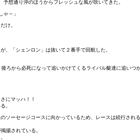
、予想通り沖のほうからフレッシュな風が吹いてきた。
しゃ～」
」だけ。
たが、「シェンロン」は抜いて２番手で回航した。
で、後ろから必死になって追いかけてくるライバル艇達に追いつ
まさにマッハ！！
いる。
後のソーセージコースに向かっているため、レースは続行され
が掲揚されている。
た。