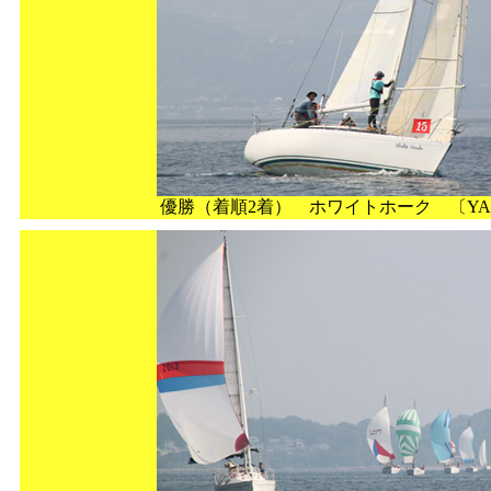
優勝（着順2着） ホワイトホーク 〔YAM