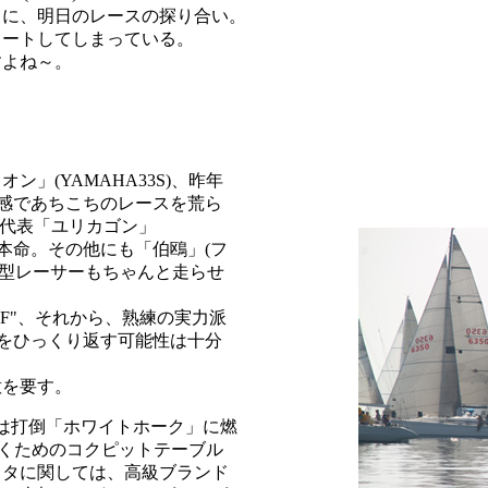
もに、明日のレースの探り合い。
タートしてしまっている。
すよね～。
」(YAMAHA33S)、昨年
定感であちこちのレースを荒ら
州代表「ユリカゴン」
の大本命。その他にも「伯鴎」(フ
)の大型レーサーもちゃんと走らせ
"F"、それから、熟練の実力派
位をひっくり返す可能性は十分
意を要す。
は打倒「ホワイトホーク」に燃
くためのコクピットテーブル
スタに関しては、高級ブランド