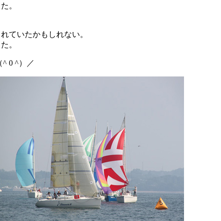
った。
。
られていたかもしれない。
った。
0 ^）／