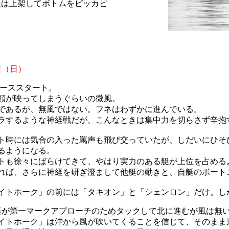
艇は上架してボトムをピッカピ
日（日）
0レーススタート。
顔が映ってしまうぐらいの微風。
であるが、無風ではない。フネはわずかに進んでいる。
ラするような神経戦だが、こんなときは集中力を切らさず辛抱
ト時には気合の入った罵声も飛び交っていたが、しだいにひそ
るようになる。
トも徐々にばらけてきて、やはり実力のある艇が上位を占める
れば、さらに神経を研ぎ澄まして他艇の動きと、自艇のボート
イトホーク」の前には「タキオン」と「シェンロン」だけ。し
艇が第一マークアプローチのためタックして北に進むが風は無
イトホーク」は沖から風が吹いてくることを信じて、そのまま