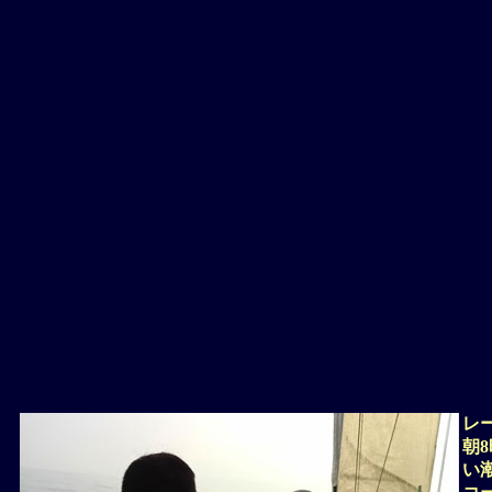
レ
朝
い