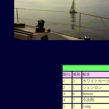
順位
着順
船名
1
2
ホワイトホー
2
1
シェンロン
3
6
Breeze
4
7
小次郎
5
5
Long