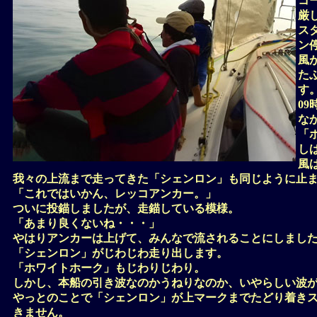
コ
厳
ス
ン
風
た
す
0
な
「
し
風
我々の上流まで走ってきた「シェンロン」も同じように止
「これではいかん、レッコアンカー。」
ついに投錨しましたが、走錨している模様。
「あまり良くないね・・・」
やはりアンカーは上げて、みんなで流されることにしまし
「シェンロン」がじわじわ走り出します。
「ホワイトホーク」もじわりじわり。
しかし、本船の引き波なのかうねりなのか、いやらしい波
やっとのことで「シェンロン」が上マークまでたどり着き
きません。