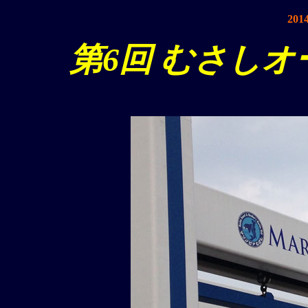
20
第6回 むさしオ