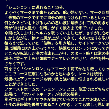
「シェンロン」に遅れること15分。
ようやくマークまで来たものの、舵が効かない。マーク回
「最初のマークですでに15分の差をつけられているという
何とかスピンを上げるものの悪い波に翻弄されて風の向き
気が付けば大型の「伯鴎」がすぐ後ろまで来ていました。
今回は久しぶりにヘルムを取っていましたが、さすがに心
しかしながら、徐々に風が上がってきて、本来の走りを取
後ろまで迫っていた「伯鴎」を引き離し、サイドマークで
風は順調に吹き上がってきて、快適なスピンランになって
ところが転流した潮の流速も上がり、スタート時とは逆の
調子に乗って上らせ気味で走っていたのだけど、余裕を持
さそうです。
前を行く「シェンロン」は下マーク手前でかなり厳しくな
ここでコース短縮になるのかと思いきや、レースは続行。
最後の上下ソーセージも弱い風と強い潮に悩まされる厳しい
ことができました。
ファーストホームの「シェンロン」とは、修正ではどちら
結果は、「ホワイトホーク」が僅差の勝利。
別府ではギリギリでウチが負けているのでこれでおあいこ
今年の最終戦を優勝で飾ることができ、とても嬉しく思い