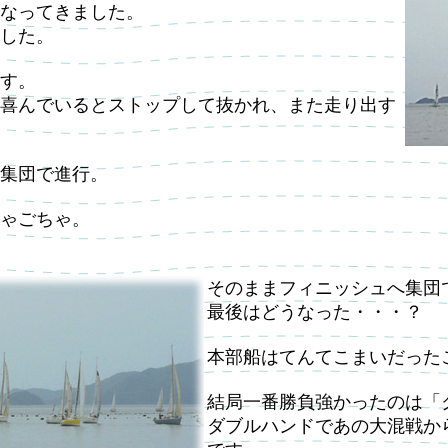
なってきました。
した。
す。
喜んでいるとストップして抜かれ、また走り出す
大集団で進行。
ゃごちゃ。
そのままフィニッシュへ集団
最後はどうなった・・・？
本部船はてんてこまいだった
結局一番勝負強かったのは「
ダブルハンドであの大混戦か