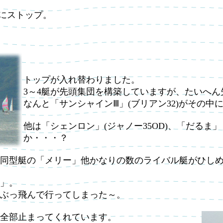
全にストップ。
トップが入れ替わりました。
3～4艇が先頭集団を構築していますが、たいへ
なんと「サンシャインⅢ」(ブリアン32)がその
他は「シェンロン」(ジャノー35OD)、「だるま」（YA
か・・・？
同型艇の「メリー」他かなりの数のライバル艇がひし
」。
ぶっ飛んで行ってしまった～。
全部止まってくれています。