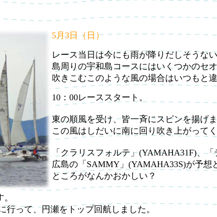
5月3日（日）
レース当日は今にも雨が降りだしそうな
島周りの宇和島コースにはいくつかのセ
吹きこむこのような風の場合はいつもと
10：00レーススタート。
東の順風を受け、皆一斉にスピンを揚げ
この風はしだいに南に回り吹き上がって
「クラリスフォルテ」(YAMAHA31F)、
広島の「SAMMY」(YAMAHA33S)が
ところがなんかおかしい？
す。
りに行って、円瀬をトップ回航しました。