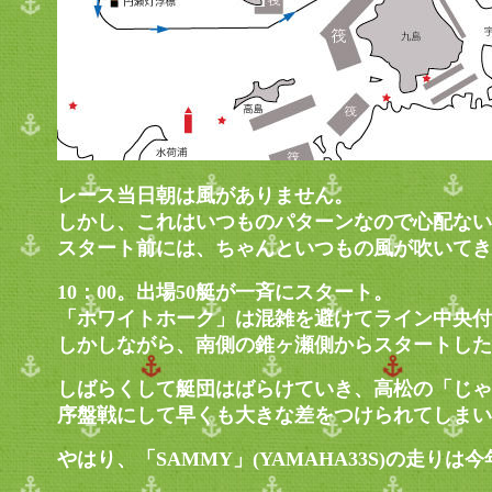
レース当日朝は風がありません。
しかし、これはいつものパターンなので心配ない
スタート前には、ちゃんといつもの風が吹いてき
10：00。出場50艇が一斉にスタート。
「ホワイトホーク」は混雑を避けてライン中央付
しかしながら、南側の錐ヶ瀬側からスタートした
しばらくして艇団はばらけていき、高松の「じゃっど
序盤戦にして早くも大きな差をつけられてしまい
やはり、「SAMMY」(YAMAHA33S)の走りは