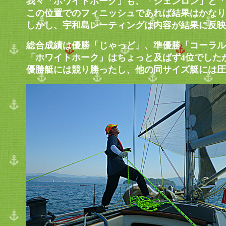
我々「ホワイトホーク」も、「シェンロン」と「
この位置でのフィニッシュであれば結果はかなり
しかし、宇和島レーティングは内容が結果に反映
総合成績は優勝「じゃっど」、準優勝「コーラル
「ホワイトホーク」はちょっと及ばず4位でした
優勝艇には競り勝ったし、他の同サイズ艇には圧