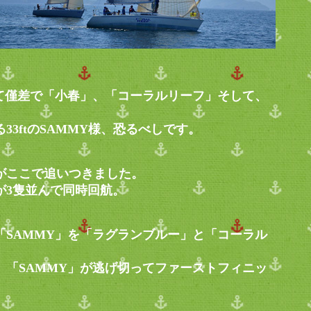
て僅差で「小春」、「コーラルリーフ」そして、
する33ftのSAMMY様、恐るべしです。
がここで追いつきました。
が3隻並んで同時回航。
SAMMY」を「ラグランブルー」と「コーラル
「SAMMY」が逃げ切ってファーストフィニッ