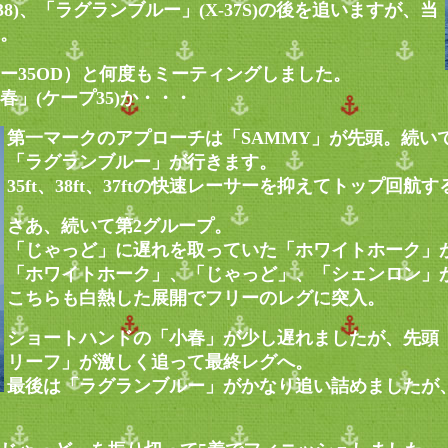
8)、「ラグランブルー」(X-37S)の後を追いますが、当
。
ー35OD）と何度もミーティングしました。
」(ケープ35)か・・・
第一マークのアプローチは「SAMMY」が先頭。続い
「ラグランブルー」が行きます。
35ft、38ft、37ftの快速レーサーを抑えてトップ回航
さあ、続いて第2グループ。
「じゃっど」に遅れを取っていた「ホワイトホーク」
「ホワイトホーク」、「じゃっど」、「シェンロン」
こちらも白熱した展開でフリーのレグに突入。
ショートハンドの「小春」が少し遅れましたが、先頭「
リーフ」が激しく追って最終レグへ。
最後は「ラグランブルー」がかなり追い詰めましたが、