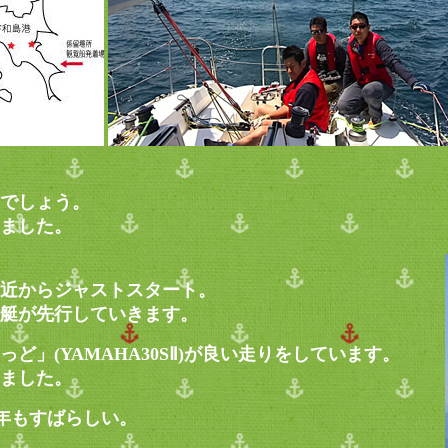
でしょう。
ました。
近からジャストスタート。
艇が先行していきます。
」(YAMAHA30SⅡ)が良い走りをしています。
ました。
今年もすばらしい。