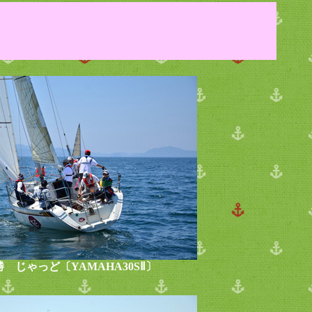
 じゃっど〔YAMAHA30SⅡ〕