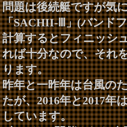
問題は後続艇ですが気
「SACHII-Ⅲ」(バン
計算するとフィニッシュ
れば十分なので、それ
ります。
昨年と一昨年は台風の
たが、2016年と201
しています。