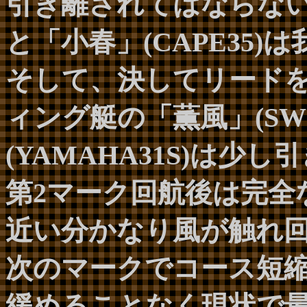
引き離されてはならない「ユ
と「小春」(CAPE35
そして、決してリード
ィング艇の「薫風」(SWIN
(YAMAHA31S)は少
第2マーク回航後は完全
近い分かなり風が触れ
次のマークでコース短
緩めることなく現状で