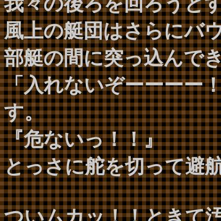
我々の後ろを回ろうと
風上の艇団はさらにバ
部艇の間に突っ込んで
「入れないぞーーーー
す。
『危ないっ！！』
とっさに舵を切って避
ついムカッ！！ときて