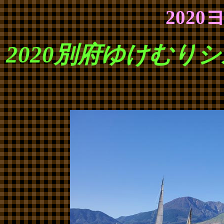
202
2020別府ゆけむり