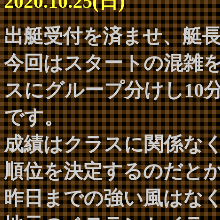
2020.10.25(日)
出艇受付を済ませ、艇
今回はスタートの混雑を
スにグループ分けし10
です。
成績はクラスに関係な
順位を決定するのだと
昨日までの強い風はな