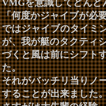
VMGを意識してどんど
「何度かジャイブが必
ではジャイブのタイミ
が、我が艇のタクティ
づくと風は前にシフト
た。
それがバッチリ当りノー
することが出来ました