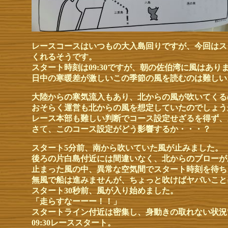
レースコースはいつもの大入島回りですが、今回はス
くれるそうです。
スタート時刻は09:30ですが、朝の佐伯湾に風はあり
日中の寒暖差が激しいこの季節の風を読むのは難しい
大陸からの寒気流入もあり、北からの風が吹いてくる
おそらく運営も北からの風を想定していたのでしょう
レース本部も難しい判断でコース設定せざるを得ず、
さて、このコース設定がどう影響するか・・・？
スタート5分前、南から吹いていた風が止みました。
後ろの片白島付近には間違いなく、北からのブローが
止まった風の中、異常な空気間でスタート時刻を待ち
無風で船は進みませんが、ちょっと吹けばヤバいこと
スタート30秒前、風が入り始めました。
「走らすなーーー！！」
スタートライン付近は密集し、身動きの取れない状況
09:30レーススタート。