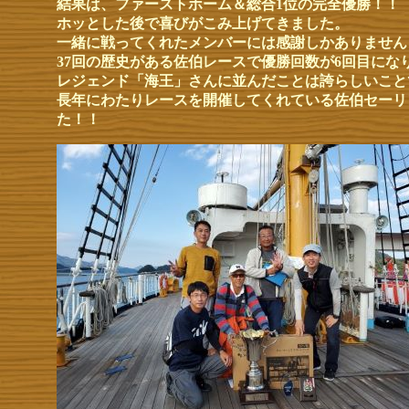
結果は、ファーストホーム＆総合1位の完全優勝！！
ホッとした後で喜びがこみ上げてきました。
一緒に戦ってくれたメンバーには感謝しかありません
37回の歴史がある佐伯レースで優勝回数が6回目にな
レジェンド「海王」さんに並んだことは誇らしいこと
長年にわたりレースを開催してくれている佐伯セーリ
た！！