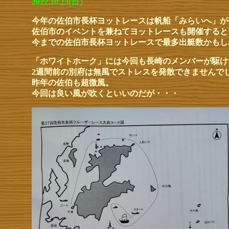
2022.10.23(日）
今年の佐伯市長杯ヨットレースは帆船「みらいへ」が
佐伯市のイベントを兼ねてヨットレースも開催すると
今までの佐伯市長杯ヨットレースで最多出艇数かもし
「ホワイトホーク」には今回も長崎のメンバーが駆け
2週間前の別府は無風でストレスを発散できませんで
昨年の佐伯も超微風。
今回は良い風が吹くといいのだが・・・