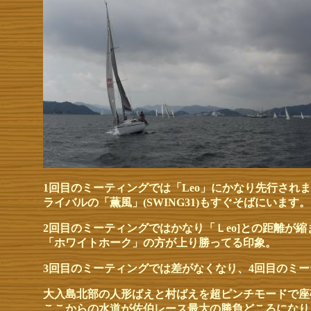
1回目のミーティングでは「Leo」にかなり先行され
ライバルの「薫風」(SWING31)もすぐそばにいます。
2回目のミーティングではかなり「Ｌeo]との距離が
「ホワイトホーク」の方が上り勝ってる印象。
3回目のミーティングでは差がなくなり、4回目のミ
大入島北部の人形ばえと村ばえを超ピンチモードで座
ここからの水道が佐伯レース最大の勝負どころになり