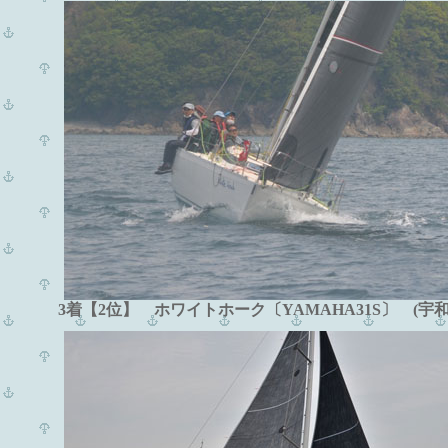
3着【2位】 ホワイトホーク〔YAMAHA31S〕 (宇和