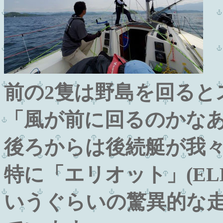
前の2隻は野島を回ると
「風が前に回るのかな
後ろからは後続艇が我
特に「エリオット」(ELL
いうぐらいの驚異的な