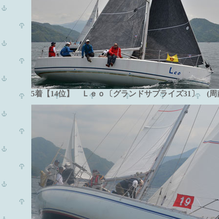
5着【14位】 Ｌｅｏ〔グランドサプライズ31〕 (周