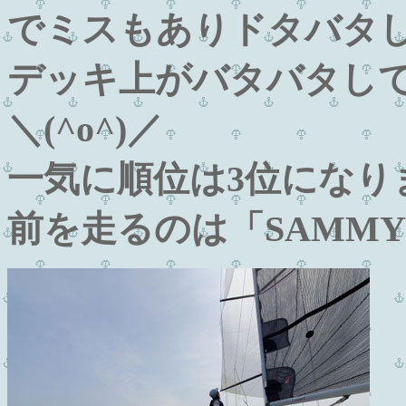
でミスもありドタバタ
デッキ上がバタバタし
＼(^o^)／
一気に順位は3位になり
前を走るのは「SAMM