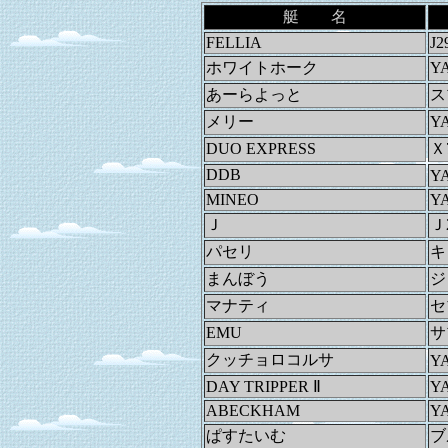
艇 名
FELLIA
J2
ホワイトホーク
Y
あーらよっと
ス
メリー
Y
DUO EXPRESS
Ｘ
DDB
Y
MINEO
Y
Ｊ
Ｊ
パセリ
キ
まんぼう
ジ
マナティ
セ
EMU
サ
クッチョロコルサ
Y
DAY TRIPPER Ⅱ
Y
ABECKHAM
Y
ぱすたいむ
ブ