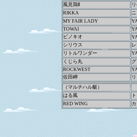
風見鶏Ⅱ
リ
RIKKA
ニ
MY FAIR LADY
Y
TOWAI
Y
ピノキオ
Y
シリウス
レ
リトルワンダー
Y
くじら丸
グ
ROCKWEST
Y
佐田岬
リ
（マルチハル艇）
はる風
ト
RED WING
カ