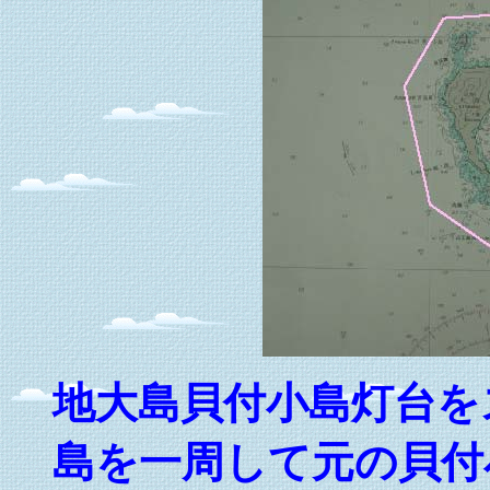
地大島貝付小島灯台を
島を一周して元の貝付