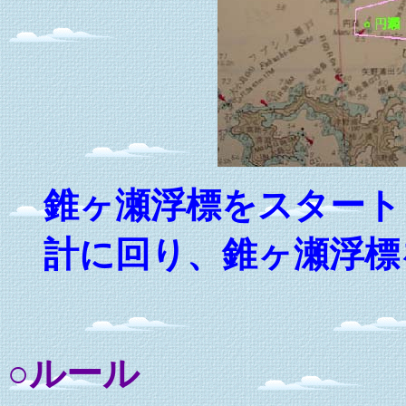
錐ヶ瀬浮標をスタート
計に回り、錐ヶ瀬浮標
○ルール