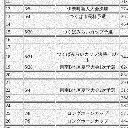
11
71-
12
3/5
伊奈町新人大会決勝
27-
13
5/4
つくば市長杯予選
36-
14
46-
15
5/20
つくばみらいカップ予選
16
17
つくばみらいカップ決勝ﾄｰﾅﾒﾝ
18
5/21
34-
ﾄ
19
5/28
県南B地区夏季大会1次予選
62-
20
83-
21
29-
22
6/4
県南B地区夏季大会2次予選
31-
23
36-
24
58-
25
7/8
ロングホーンカップ
57-
26
7/9
ロングホーンカップ
44-