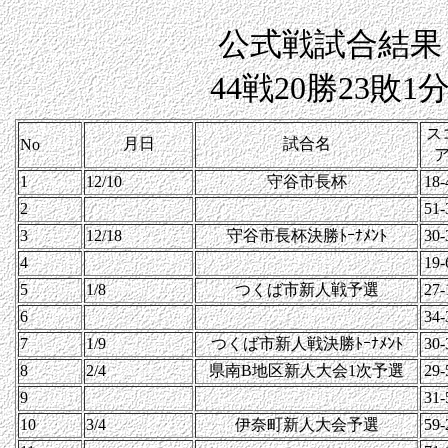
公式戦試合結果
44戦20勝23敗1
ス
月日
試合名
No
1
12/10
守谷市長杯
18-
2
51-
3
12/18
守谷市長杯決勝ﾄｰﾅﾒﾝﾄ
30-
4
19-
5
1/8
つくば市新人戦予選
27-
6
34-
7
1/9
つくば市新人戦決勝ﾄｰﾅﾒﾝﾄ
30-
8
2/4
県南B地区新人大会1次予選
29-
9
31-
10
3/4
伊奈町新人大会予選
59-