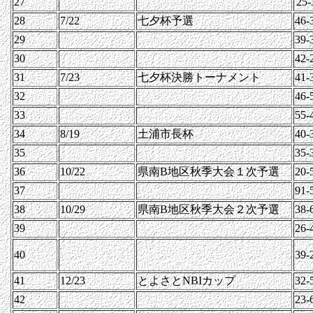
27
25-
28
7/22
七夕杯予選
46-
29
39-
30
42-
31
7/23
七夕杯決勝トーナメント
41-
32
46-
33
55-
34
8/19
土浦市長杯
40-
35
35-
36
10/22
県南B地区秋季大会１次予選
20-
37
91-
38
10/29
県南B地区秋季大会２次予選
38-
39
26-
40
39-
41
12/23
とよさとNBIカップ
32-
42
23-