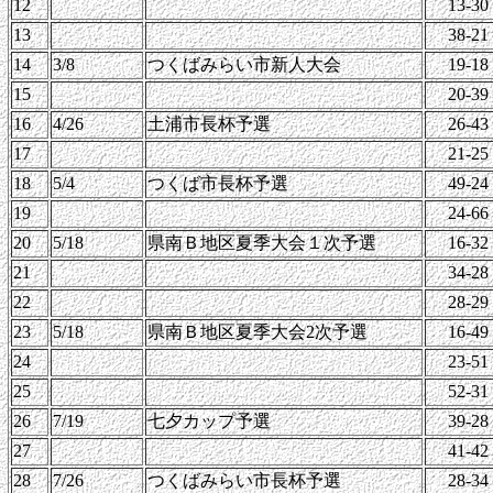
12
13-30
13
38-21
14
3/8
つくばみらい市新人大会
19-18
15
20-39
16
4/26
土浦市長杯予選
26-43
17
21-25
18
5/4
つくば市長杯予選
49-24
19
24-66
20
5/18
県南Ｂ地区夏季大会１次予選
16-32
21
34-28
22
28-29
23
5/18
県南Ｂ地区夏季大会2次予選
16-49
24
23-51
25
52-31
26
7/19
七夕カップ予選
39-28
27
41-42
28
7/26
つくばみらい市長杯予選
28-34