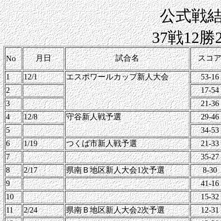
公式戦
37戦12勝
月日
試合名
スコ
No
1
12/1
エスポワールカップ新人大会
53-16
2
17-54
3
21-36
4
12/8
守谷新人戦予選
29-46
5
34-53
6
1/19
つくば市新人戦予選
21-33
7
35-27
8
2/17
県南Ｂ地区新人大会1次予選
8-30
9
41-16
10
15-32
11
2/24
県南Ｂ地区新人大会2次予選
12-31