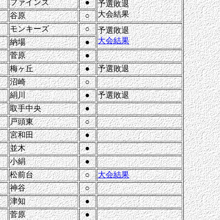
ファインズ
●
予選敗退
大会結果
谷原
○
モンキーズ
○
予選敗退
大会結果
納場
●
菅原
●
梅ヶ丘
●
予選敗退
沼崎
○
絹川
●
予選敗退
取手中央
●
戸頭東
○
宮和田
●
並木
●
小絹
●
松前台
○
大会結果
神谷
○
津知
●
菅原
●