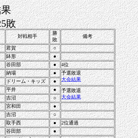
結果
25敗
勝
ア
対戦相手
備考
敗
君賀
○
鉢形
●
谷田部
●
4位
納場
●
予選敗退
大会結果
ドリーム・キッズ
●
平井
●
予選敗退
大会結果
吉沼
○
宮和田
●
吉沼
○
取手西
●
2位通過
谷田部
●