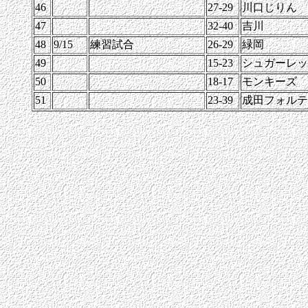
46
27-29
川口じりん
47
32-40
吉川
48
9/15
練習試合
26-29
緑岡
49
15-23
シュガーレッ
50
18-17
モンキーズ
51
23-39
成田フォルテ