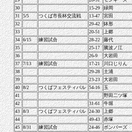
30
15-29
緑岡
31
5/5
つくば市長杯交流戦
13-47
宮田
32
29-42
鉢形
33
20-51
上郷
34
6/15
練習試合
28-22
藤代
35
25-17
騰波ノ江
36
26-9
大岩田
37
7/13
練習試合
17-21
川口じりん
38
29-28
土浦
39
23-23
大岩田
40
8/2
つくばフェスティバル
54-16
玉
41
野田二ツ塚
42
31-61
牛堀
43
8/3
つくばフェスティバル
24-30
上郷
44
49-43
赤塚
45
8/31
練習試合
24-46
ボンバーズ