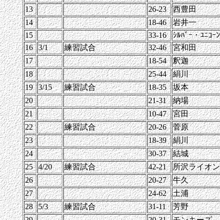
13
26-23
西豊田
14
18-46
岩井一
15
33-16
ｼﾙﾊﾞｰ・ﾕﾆｺｰﾝ
16
3/1
練習試合
32-46
宮和田
17
18-54
釈迦
18
25-44
絹川
19
3/15
練習試合
18-35
坂本
20
21-31
納場
21
10-47
宮田
22
練習試合
20-26
菅原
23
18-39
絹川
24
30-37
結城
25
4/20
練習試合
42-21
所沢ライオン
26
20-27
牛久
27
24-62
土浦
28
5/3
練習試合
31-11
芳野
29
20-31
モンキーズ