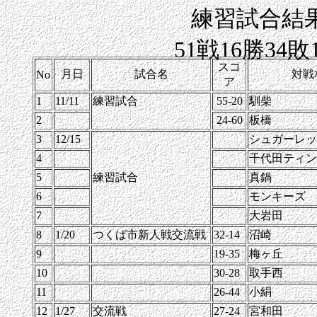
練習試合結
51戦16勝34敗
スコ
月日
試合名
対戦
No
ア
1
11/11
練習試合
55-20
馴柴
2
24-60
板橋
3
12/15
シュガーレッ
4
千代田ティン
5
練習試合
真鍋
6
モンキーズ
7
大岩田
8
1/20
つくば市新人戦交流戦
32-14
沼崎
9
19-35
梅ヶ丘
10
30-28
取手西
11
26-44
小絹
12
1/27
交流戦
27-24
宮和田