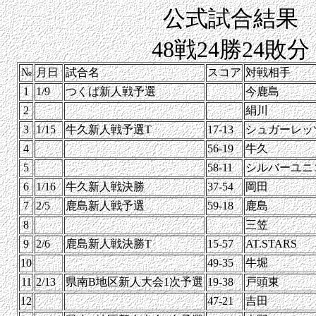
公式試合結果
48戦24勝24敗分
№
月日
試合名
スコア
対戦相手
1
1/9
つくば新人戦予選
今鹿島
2
絹川
3
1/15
牛久新人戦予選T
17-13
シュガーレッ
4
56-19
牛久
5
58-11
シルバーユニ
6
1/16
牛久新人戦決勝
37-54
岡田
7
2/5
鹿島新人戦予選
59-18
鹿島
8
三笠
9
2/6
鹿島新人戦決勝T
15-57
AT.STARS
10
49-35
牛堀
11
2/13
県南B地区新人大会1次予選
19-38
戸頭東
12
47-21
吉田