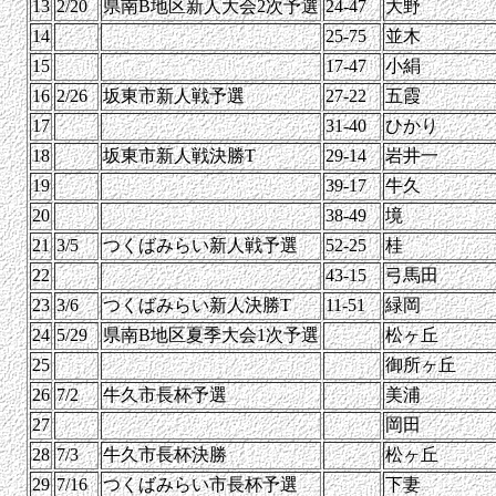
13
2/20
県南B地区新人大会2次予選
24-47
大野
14
25-75
並木
15
17-47
小絹
16
2/26
坂東市新人戦予選
27-22
五霞
17
31-40
ひかり
18
坂東市新人戦決勝T
29-14
岩井一
19
39-17
牛久
20
38-49
境
21
3/5
つくばみらい新人戦予選
52-25
桂
22
43-15
弓馬田
23
3/6
つくばみらい新人決勝T
11-51
緑岡
24
5/29
県南B地区夏季大会1次予選
松ヶ丘
25
御所ヶ丘
26
7/2
牛久市長杯予選
美浦
27
岡田
28
7/3
牛久市長杯決勝
松ヶ丘
29
7/16
つくばみらい市長杯予選
下妻