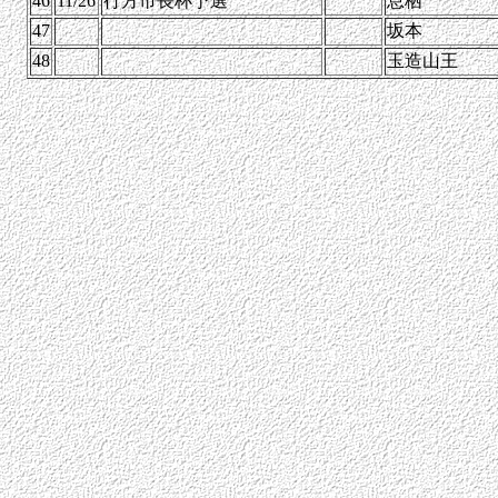
46
11/26
行方市長杯予選
息栖
47
坂本
48
玉造山王