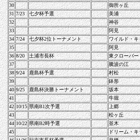
30
御所ヶ丘
31
7/23
七夕杯予選
美浦
32
神谷
33
阿見
34
7/24
七夕杯2位トーナメント
ワイルド・キ
35
阿見
36
8/20
土浦市長杯
東クローバー
37
騰波の江
38
9/24
鹿島杯予選
村松
39
鉢形
40
9/25
鹿島杯決勝トーナメント
坂本
41
牛堀
42
10/15
県南B1次予選
上郷
43
松ヶ丘
44
10/22
県南B2時予選
並木
45
ドリーム・キ