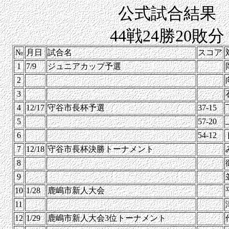
公式試合結果
44戦24勝20敗分
№
月日
試合名
スコア
1
7/9
ジュニアカップ予選
2
3
4
12/17
守谷市長杯予選
37-15
5
57-20
6
54-12
7
12/18
守谷市長杯決勝トーナメント
8
9
10
1/28
鹿嶋市新人大会
11
12
1/29
鹿嶋市新人大会3位トーナメント