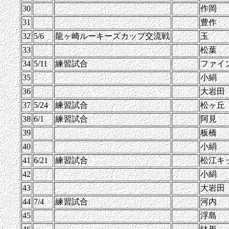
30
作岡
31
豊作
32
5/6
龍ヶ崎ルーキーズカップ交流戦
玉
33
松葉
34
5/11
練習試合
ファイ
35
小絹
36
大岩田
37
5/24
練習試合
松ヶ丘
38
6/1
練習試合
阿見
39
板橋
40
小絹
41
6/21
練習試合
松江キ
42
小絹
43
大岩田
44
7/4
練習試合
河内
45
浮島