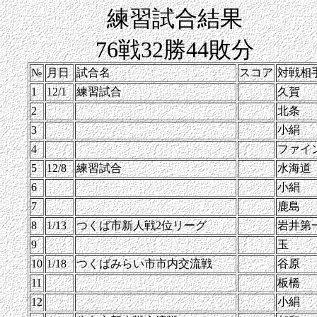
練習試合結果
76戦32勝44敗分
№
月日
試合名
スコア
対戦相
1
12/1
練習試合
久賀
2
北条
3
小絹
4
ファイ
5
12/8
練習試合
水海道
6
小絹
7
鹿島
8
1/13
つくば市新人戦2位リーグ
岩井第
9
玉
10
1/18
つくばみらい市市内交流戦
谷原
11
板橋
12
小絹