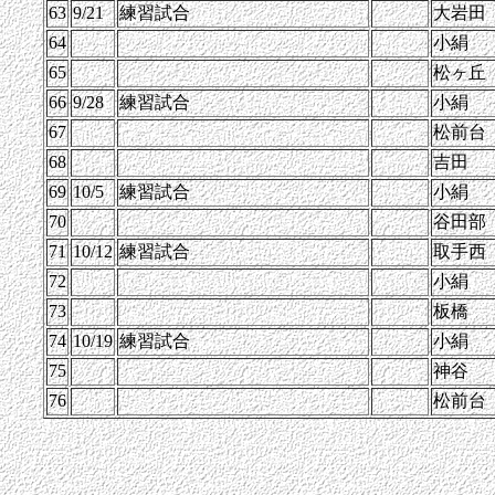
63
9/21
練習試合
大岩田
64
小絹
65
松ヶ丘
66
9/28
練習試合
小絹
67
松前台
68
吉田
69
10/5
練習試合
小絹
70
谷田部
71
10/12
練習試合
取手西
72
小絹
73
板橋
74
10/19
練習試合
小絹
75
神谷
76
松前台