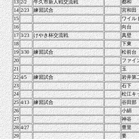
13
2/2
牛久市新人戦交流戦
都和
14
2/23
練習試合
宮和田
15
ワイル
16
向台
17
3/23
けやき杯交流戦
真壁
18
下東
19
3/30
練習試合
松前台
20
ファイ
21
玉
22
4/5
練習試合
岩井第
23
石下
24
松江キ
25
4/13
練習試合
谷田部
26
小絹
27
神谷
28
4/27
豊里
29
要