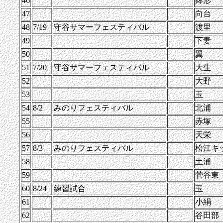
46
鉢形
47
向台
48
7/19
守谷サマーフェスティバル
渡里
49
下妻
50
翼
51
7/20
守谷サマーフェスティバル
大生
52
大野
53
玉
54
8/2
みのりフェスティバル
北浦
55
赤塚
56
天栄
57
8/3
みのりフェスティバル
松江キ
58
土浦
59
菅谷東
60
8/24
練習試合
玉
61
小絹
62
谷田部