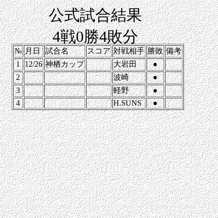
公式試合結果
4戦0勝4敗分
№
月日
試合名
スコア
対戦相手
勝敗
備考
1
12/26
神栖カップ
大岩田
●
2
波崎
●
3
軽野
●
4
H.SUNS
●