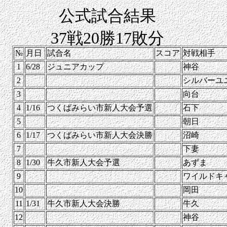
公式試合結果
37戦20勝17敗分
№
月日
試合名
スコア
対戦相手
1
6/28
ジュニアカップ
神谷
2
シルバーユ
3
向台
4
1/16
つくばみらい市新人大会予選
石下
5
朝日
6
1/17
つくばみらい市新人大会決勝
沼崎
7
下妻
8
1/30
牛久市新人大会予選
あずま
9
ワイルドキ
10
岡田
11
1/31
牛久市新人大会決勝
牛久
12
神谷