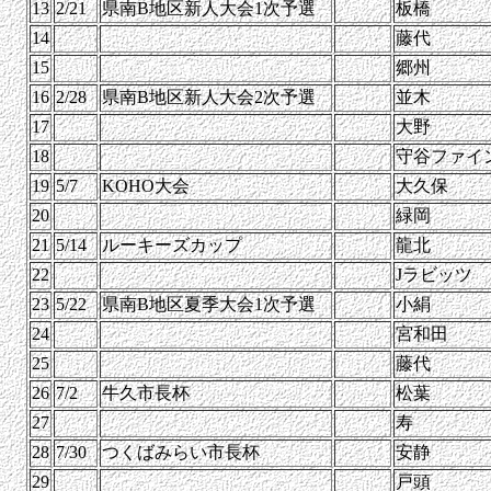
13
2/21
県南B地区新人大会1次予選
板橋
14
藤代
15
郷州
16
2/28
県南B地区新人大会2次予選
並木
17
大野
18
守谷ファイ
19
5/7
KOHO大会
大久保
20
緑岡
21
5/14
ルーキーズカップ
龍北
22
Jラビッツ
23
5/22
県南B地区夏季大会1次予選
小絹
24
宮和田
25
藤代
26
7/2
牛久市長杯
松葉
27
寿
28
7/30
つくばみらい市長杯
安静
29
戸頭