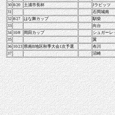
30
8/20
土浦市長杯
Jラビッツ
31
石岡城南
32
8/27
はな舞カップ
馴柴
33
向台
34
10/8
岡田カップ
シュガーレ
35
翼
36
10/23
県南B地区秋季大会1次予選
布川
37
沼崎