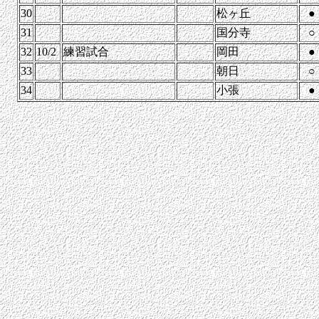
30
松ヶ丘
●
31
国分寺
○
32
10/2
練習試合
岡田
●
33
朝日
○
34
小張
●