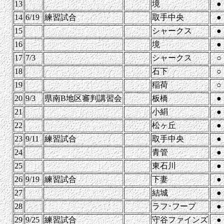
13
境
●
14
6/19
練習試合
取手中央
●
15
シャークス
●
16
境
●
17
7/3
シャークス
○
18
石下
○
19
稲荷
○
20
9/3
県南B地区審判講習会
板橋
●
21
小絹
●
22
松ヶ丘
●
23
9/11
練習試合
取手中央
●
24
青管
●
25
東石川
●
26
9/19
練習試合
下妻
●
27
結城
●
28
ラフ･フープ
●
29
9/25
練習試合
守谷ファインズ
●