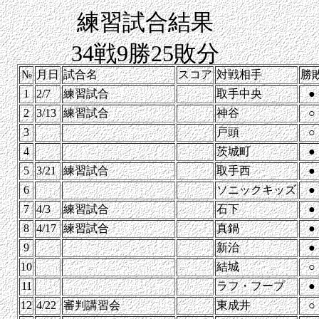
練習試合結果
34戦9勝25敗分
№
月日
試合名
スコア
対戦相手
勝
1
2/7
練習試合
取手中央
●
2
3/13
練習試合
神谷
○
3
戸頭
○
4
茨城町
●
5
3/21
練習試合
取手西
●
6
ソニックキッズ
●
7
4/3
練習試合
石下
●
8
4/17
練習試合
真鍋
●
9
新治
●
10
結城
○
11
ラフ・フープ
●
12
4/22
審判講習会
東成井
○