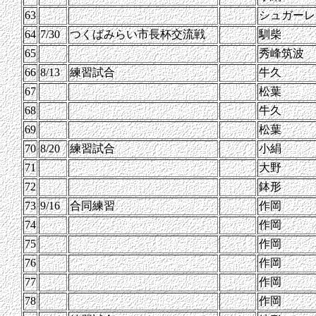
63
シュガーレ
64
7/30
つくばみらい市長杯交流戦
馴柴
65
秀峰筑波
66
8/13
練習試合
牛久
67
松葉
68
牛久
69
松葉
70
8/20
練習試合
小絹
71
大野
72
鉢形
73
9/16
合同練習
作岡
74
作岡
75
作岡
76
作岡
77
作岡
78
作岡