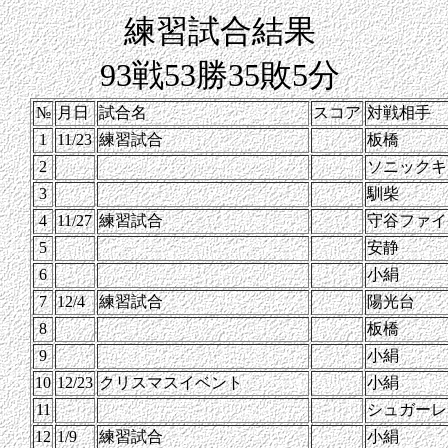
練習試合結果
93戦53勝35敗5分
№
月日
試合名
スコア
対戦相手
1
11/23
練習試合
板橋
2
ソニックキ
3
馴柴
4
11/27
練習試合
守谷ファイ
5
安静
6
小絹
7
12/4
練習試合
陽光台
8
板橋
9
小絹
10
12/23
クリスマスイベント
小絹
11
シュガーレ
12
1/9
練習試合
小絹