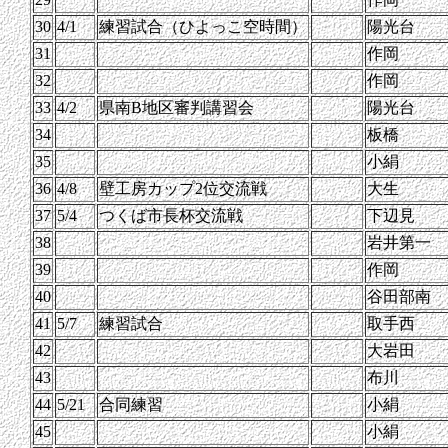
30
4/1
練習試合（ひよっこ空時間）
陽光台
31
作岡
32
作岡
33
4/2
県南B地区審判講習会
陽光台
34
板橋
35
小絹
36
4/8
壁工房カップ2位交流戦
大生
37
5/4
つくば市長杯交流戦
下辺見
38
岩井第一
39
作岡
40
谷田部南
41
5/7
練習試合
取手西
42
大岩田
43
布川
44
5/21
合同練習
小絹
45
小絹