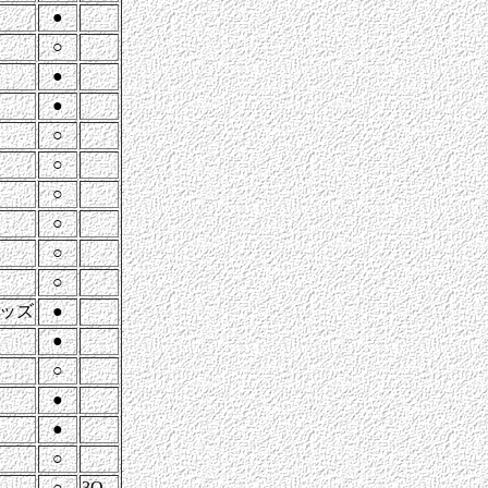
●
○
●
●
○
○
○
○
○
○
ッズ
●
●
○
●
●
○
○
3Q