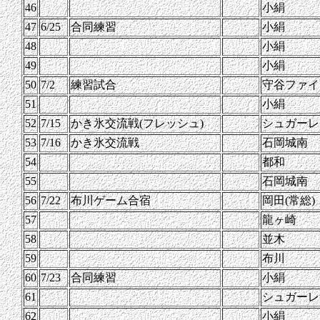
46
小絹
47
6/25
合同練習
小絹
48
小絹
49
小絹
50
7/2
練習試合
守谷ファイ
51
小絹
52
7/15
かき氷交流戦(フレッシュ)
シュガーレ
53
7/16
かき氷交流戦
石岡城南
54
都和
55
石岡城南
56
7/22
布川ゲーム合宿
岡田(常総)
57
龍ヶ崎
58
並木
59
布川
60
7/23
合同練習
小絹
61
シュガーレ
62
小絹