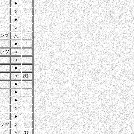
●
○
●
○
ンズ
△
●
ッツ
○
○
●
○
2Q
●
●
●
○
●
ッツ
○
2Q
△