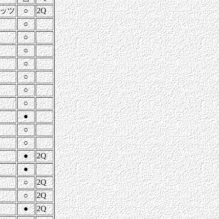
ッツ
○
2Q
○
○
○
○
○
○
○
●
○
○
●
2Q
●
○
2Q
○
2Q
●
2Q