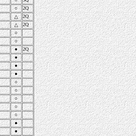
○
2Q
2Q
△
2Q
△
○
○
●
2Q
●
●
●
○
○
○
○
○
●
●