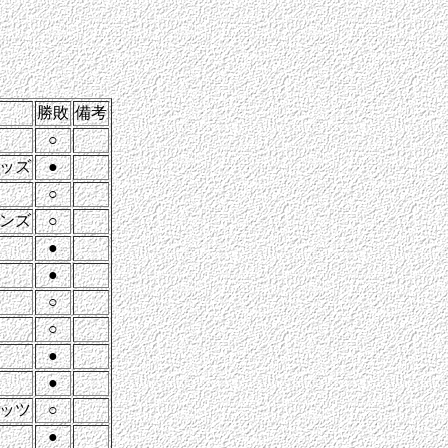
勝敗
備考
○
ッズ
●
○
ンズ
○
●
●
○
○
●
●
ッツ
○
●