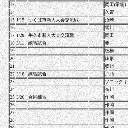
13
岡田(常総)
14
久賀
15
1/15
つくば市新人大会交流戦
沼崎
16
絹川
17
1/29
牛久市新人大会交流戦
岡田
18
3/11
練習試合
要
19
板橋
20
鉢形
21
郷州
22
3/18
練習試合
戸頭
23
ソニックキ
24
布川
25
3/20
合同練習
作岡
26
作岡
27
作岡
28
作岡
29
作岡