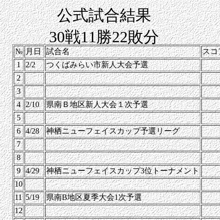
公式試合結果
30戦11勝22敗分
№
月日
試合名
スコ
1
2/2
つくばみらい市新人大会予選
2
3
4
2/10
県南Ｂ地区新人大会１次予選
5
6
4/28
神栖ニューフェイスカップ予選リーグ
7
8
9
4/29
神栖ニューフェイスカップ3位トーナメント
10
11
5/19
県南B地区夏季大会1次予選
12