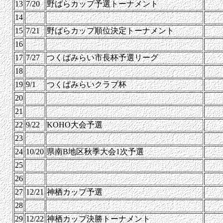
13
7/20
野ばらカップ予選トーナメント
14
15
7/21
野ばらカップ順位決定トーナメント
16
17
7/27
つくばみらい市長杯予選リーグ
18
19
9/1
つくばみらいクラブ杯
20
21
22
9/22
KOHO大会予選
23
24
10/20
県南B地区秋季大会1次予選
25
26
27
12/21
神栖カップ予選
28
29
12/22
神栖カップ決勝トーナメント