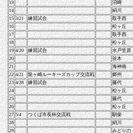
13
沼崎
14
絹川
15
3/21
練習試合
取手西
16
松ヶ丘
17
取手西
18
松ヶ丘
19
4/20
練習試合
水戸笠原
20
並木
21
海神南
22
4/21
龍ヶ崎ルーキーズカップ交流戦
郷州
23
4/28
練習試合
藤代
24
松ヶ丘
25
藤代
26
松ヶ丘
27
5/4
つくば市長杯交流戦
馴柴
28
絹川
29
みどりの