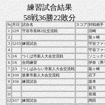
練習試合結果
58戦36勝22敗分
№
月日
試合名
スコア
対戦相手
1
12/9
守谷市長杯2位交流戦
沼崎
2
龍ヶ崎
3
12/15
練習試合
守谷ファ
4
守谷ファ
5
1/6
つくば市新人大会交流戦
ソニック
6
1/6
合同練習
伊奈（男
7
2/3
つくばみらい市新人大会交流戦
龍ヶ崎
8
3/10
坂東市新人大会交流戦
石下
9
3/16
練習試合
坂本
10
延方
11
長堀
12
3/17
練習試合
岡田