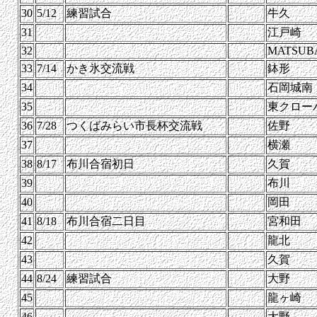
30
5/12
練習試合
牛久
31
江戸崎
32
MATSUB
33
7/14
かき氷交流戦
鉢形
34
石岡城南
35
東クロー
36
7/28
つくばみらい市長杯交流戦
佐野
37
横瀬
38
8/17
布川合宿初日
久賀
39
布川
40
岡田
41
8/18
布川合宿二日目
宮和田
42
龍北
43
久賀
44
8/24
練習試合
大野
45
龍ヶ崎
46
大野