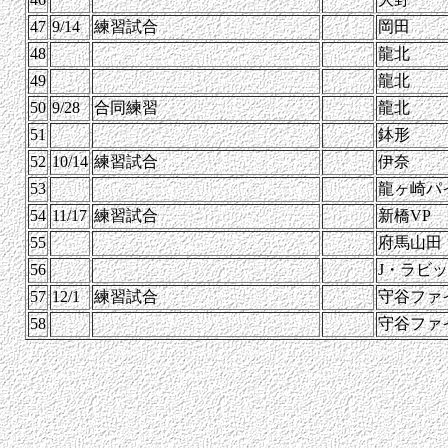
47
9/14
練習試合
岡田
48
龍北
49
龍北
50
9/28
合同練習
龍北
51
鉢形
52
10/14
練習試合
伊奈
53
龍ヶ崎パ
54
11/17
練習試合
新橋VP
55
府馬山田
56
J・ラビ
57
12/1
練習試合
守谷ファ
58
守谷ファ