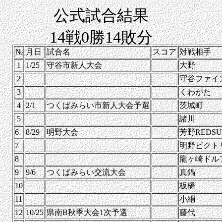
公式試合結果
14戦0勝14敗分
№
月日
試合名
スコア
対戦相手
1
1/25
守谷市新人大会
大野
2
守谷ファイ
3
くわがた
4
2/1
つくばみらい市新人大会予選
茨城町
5
諸川
6
8/29
明野大会
芳野REDSU
7
明野ビクト
8
龍ヶ崎ドル
9
9/6
つくばみらい交流大会
真鍋
10
板橋
11
小絹
12
10/25
県南B秋季大会1次予選
藤代