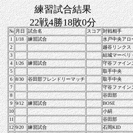
練習試合結果
22戦4勝18敗0分
№
月日
試合名
スコア
対戦相手
1
1/18
練習試合
水戸中央アロ
2
越谷リンクス
3
結城マーベリ
4
1/26
練習試合
守谷ファイン
5
取手中央
6
8/30
谷田部フレンドリーマッチ
取手中央
7
守谷ファイン
8
谷田部
9
9/12
練習試合
BOSE
10
小絹
11
谷田部
12
9/20
練習試合
石岡KID