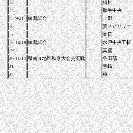
13
植松
14
取手中央
15
9/21
練習試合
上郷
16
翼スピリッツ
17
春日
18
10/18
練習試合
水戸中央五軒
19
真壁
20
11/14
県南Ｂ地区秋季大会交流戦
谷田部
21
茎崎
22
桜