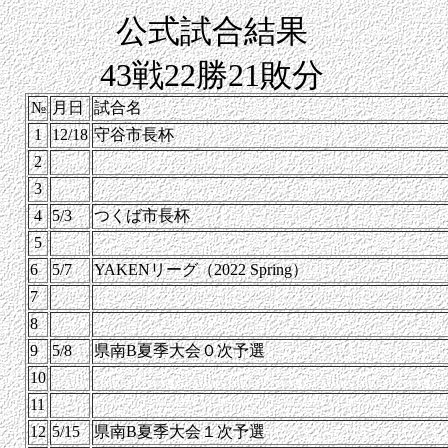
公式試合結果
43戦22勝21敗分
№
月日
試合名
1
12/18
守谷市長杯
2
3
4
5/3
つくば市長杯
5
6
5/7
YAKENリーグ（2022 Spring）
7
8
9
5/8
県南B夏季大会０次予選
10
11
12
5/15
県南B夏季大会１次予選