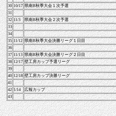
30
10/17
県南B秋季大会１次予選
31
32
11/3
県南B秋季大会２次予選
33
34
35
11/12
県南B秋季大会決勝リーグ１日目
36
37
11/13
県南B秋季大会決勝リーグ２日目
38
12/17
壁工房カップ予選リーグ
39
40
12/18
壁工房カップ決勝リーグ
41
42
1/14
広報カップ
43