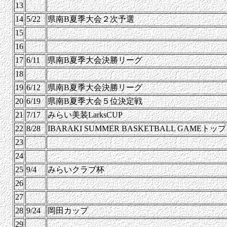
13
14
5/22
県南B夏季大会２次予選
15
16
17
6/11
県南B夏季大会決勝リーグ
18
19
6/12
県南B夏季大会決勝リーグ
20
6/19
県南B夏季大会５位決定戦
21
7/17
みらい美装LarksCUP
22
8/28
IBARAKI SUMMER BASKETBALL GAMEト
23
24
25
9/4
みらいクラブ杯
26
27
28
9/24
岡田カップ
29