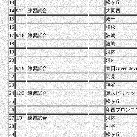
13
松ヶ丘
14
9/11
練習試合
大同西
15
湊一
16
植松
17
9/18
練習試合
波崎
18
波崎
19
河内
20
河内
21
9/19
練習試合
春日Green devi
22
阿見
23
神谷
24
12/3
練習試合
翼スピリッツ
25
松ヶ丘
26
印西ブロンコ
27
1/9
練習試合
河内
28
神谷
29
松ヶ丘