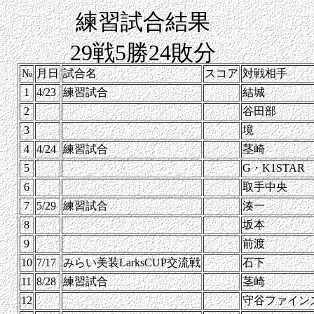
練習試合結果
29戦5勝24敗分
№
月日
試合名
スコア
対戦相手
1
4/23
練習試合
結城
2
谷田部
3
境
4
4/24
練習試合
茎崎
5
G・K1STAR
6
取手中央
7
5/29
練習試合
湊一
8
坂本
9
前渡
10
7/17
みらい美装LarksCUP交流戦
石下
11
8/28
練習試合
茎崎
12
守谷ファイン