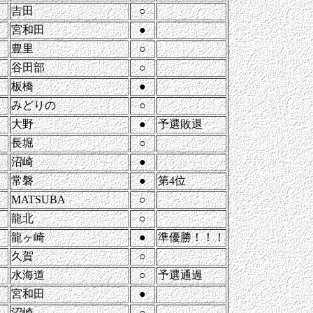
吉田
○
宮和田
●
豊里
○
谷田部
○
板橋
●
みどりの
○
大野
●
予選敗退
長堀
○
沼崎
●
常磐
●
第4位
MATSUBA
○
龍北
○
龍ヶ崎
●
準優勝！！！
久賀
○
水海道
○
予選通過
宮和田
●
沼崎
○