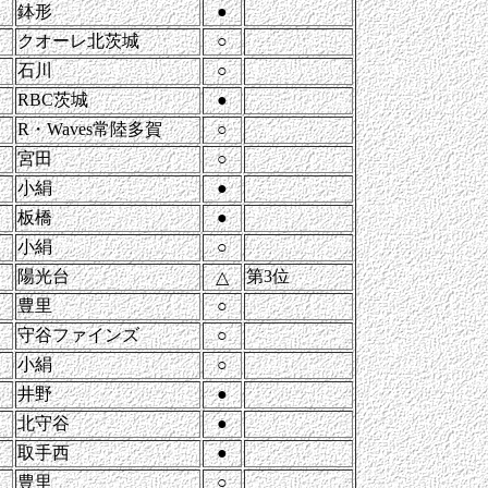
鉢形
●
クオーレ北茨城
○
石川
○
RBC茨城
●
R・Waves常陸多賀
○
宮田
○
小絹
●
板橋
●
小絹
○
陽光台
第3位
△
豊里
○
守谷ファインズ
○
小絹
○
井野
●
北守谷
●
取手西
●
豊里
○