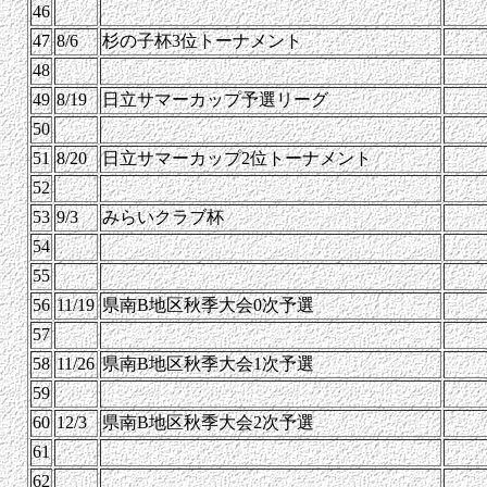
46
47
8/6
杉の子杯3位トーナメント
48
49
8/19
日立サマーカップ予選リーグ
50
51
8/20
日立サマーカップ2位トーナメント
52
53
9/3
みらいクラブ杯
54
55
56
11/19
県南B地区秋季大会0次予選
57
58
11/26
県南B地区秋季大会1次予選
59
60
12/3
県南B地区秋季大会2次予選
61
62