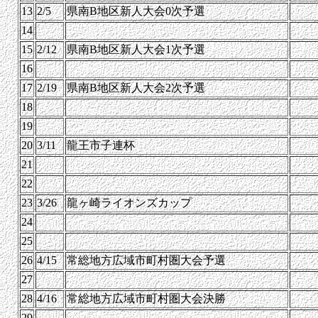
13
2/5
県南B地区新人大会0次予選
14
15
2/12
県南B地区新人大会1次予選
16
17
2/19
県南B地区新人大会2次予選
18
19
20
3/11
龍王市子連杯
21
22
23
3/26
龍ヶ崎ライオンズカップ
24
25
26
4/15
常総地方広域市町村圏大会予選
27
28
4/16
常総地方広域市町村圏大会決勝
29