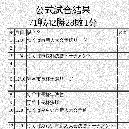
公式試合結果
71戦42勝28敗1分
№
月日
試合名
スコ
1
12/3
つくば市新人大会予選リーグ
2
3
12/4
つくば市長杯決勝トーナメント
4
5
6
12/10
守谷市長杯予選リーグ
7
8
守谷市長杯準決勝
9
守谷市長杯決勝
10
1/28
つくばみらい市新人大会予選
11
12
1/29
つくばみらい市新人大会決勝トーナメント