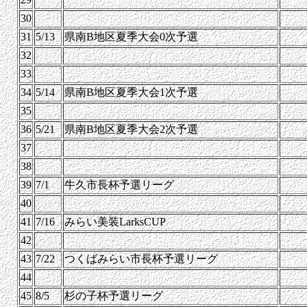
30
31
5/13
県南B地区夏季大会0次予選
32
33
34
5/14
県南B地区夏季大会1次予選
35
36
5/21
県南B地区夏季大会2次予選
37
38
39
7/1
牛久市長杯予選リーグ
40
41
7/16
みらい美装LarksCUP
42
43
7/22
つくばみらい市長杯予選リーグ
44
45
8/5
杉の子杯予選リーグ