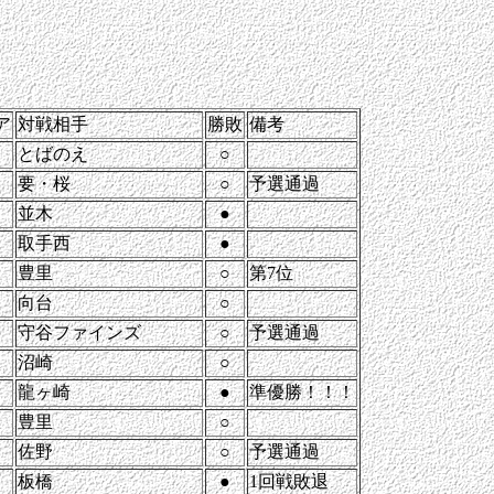
ア
対戦相手
勝敗
備考
とばのえ
○
要・桜
○
予選通過
並木
●
取手西
●
豊里
○
第7位
向台
○
守谷ファインズ
○
予選通過
沼崎
○
龍ヶ崎
●
準優勝！！！
豊里
○
佐野
○
予選通過
板橋
●
1回戦敗退