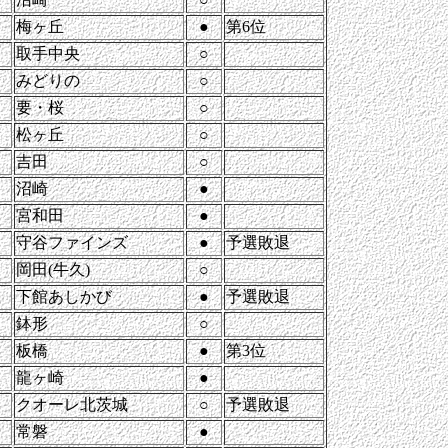
梅ヶ丘
●
第6位
取手中央
○
みどりの
○
要・桜
○
松ヶ丘
○
吉田
○
沼崎
●
宮和田
●
守谷ファインズ
●
予選敗退
岡田(牛久)
○
下館あしかび
●
予選敗退
鉢形
○
板橋
●
第3位
龍ヶ崎
●
クオーレ北茨城
○
予選敗退
常磐
●