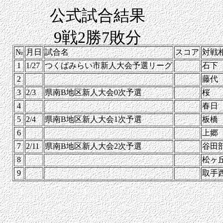
公式試合結果
9戦2勝7敗分
№
月日
試合名
スコア
対戦
1
1/27
つくばみらい市新人大会予選リーグ
石下
2
藤代
3
2/3
県南B地区新人大会0次予選
桜
4
春日
5
2/4
県南B地区新人大会1次予選
板橋
6
上郷
7
2/11
県南B地区新人大会2次予選
谷田
8
松ヶ
9
取手