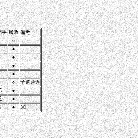
相手
勝敗
備考
○
●
●
●
●
○
予選通過
部
●
丘
●
西
●
3Q