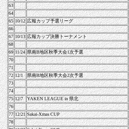
63
64
65
10/12
広報カップ予選リーグ
66
67
10/13
広報カップ決勝トーナメント
68
69
11/24
県南B地区秋季大会1次予選
70
71
72
12/1
県南B地区秋季大会2次予選
73
74
75
12/7
YAKEN LEAGUE in 県北
76
77
12/21
Sakai-Xmas CUP
78