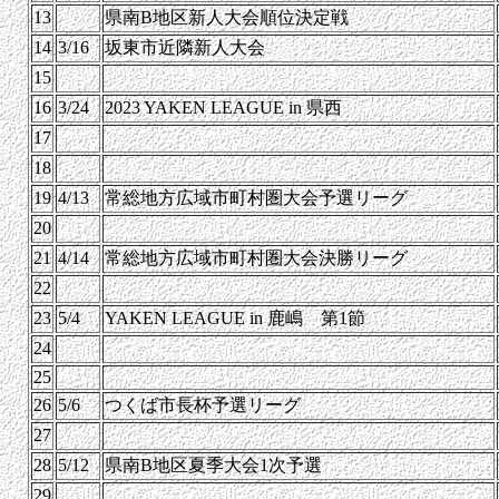
13
県南B地区新人大会順位決定戦
14
3/16
坂東市近隣新人大会
15
16
3/24
2023 YAKEN LEAGUE in 県西
17
18
19
4/13
常総地方広域市町村圏大会予選リーグ
20
21
4/14
常総地方広域市町村圏大会決勝リーグ
22
23
5/4
YAKEN LEAGUE in 鹿嶋 第1節
24
25
26
5/6
つくば市長杯予選リーグ
27
28
5/12
県南B地区夏季大会1次予選
29