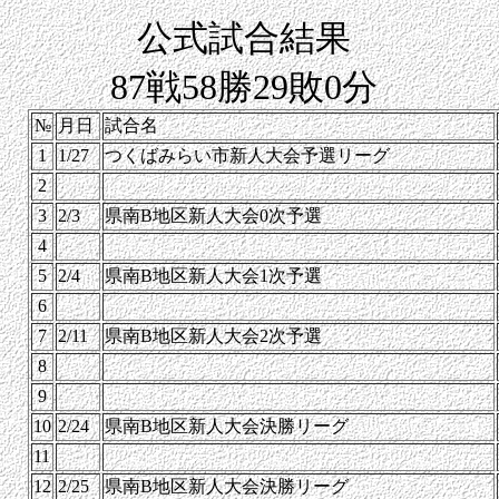
公式試合結果
87戦58勝29敗0分
№
月日
試合名
1
1/27
つくばみらい市新人大会予選リーグ
2
3
2/3
県南B地区新人大会0次予選
4
5
2/4
県南B地区新人大会1次予選
6
7
2/11
県南B地区新人大会2次予選
8
9
10
2/24
県南B地区新人大会決勝リーグ
11
12
2/25
県南B地区新人大会決勝リーグ