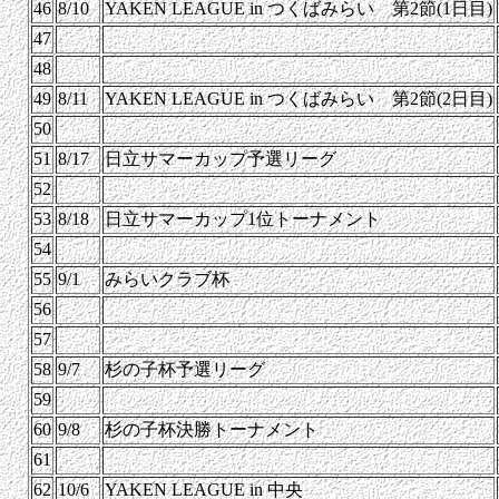
46
8/10
YAKEN LEAGUE in つくばみらい 第2節(1日目)
47
48
49
8/11
YAKEN LEAGUE in つくばみらい 第2節(2日目)
50
51
8/17
日立サマーカップ予選リーグ
52
53
8/18
日立サマーカップ1位トーナメント
54
55
9/1
みらいクラブ杯
56
57
58
9/7
杉の子杯予選リーグ
59
60
9/8
杉の子杯決勝トーナメント
61
62
10/6
YAKEN LEAGUE in 中央