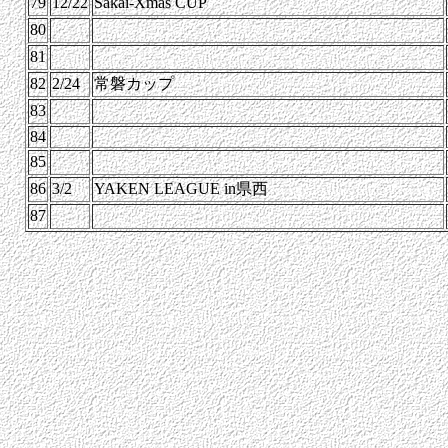
79
12/22
Sakai-Xmas CUP
80
81
82
2/24
常磐カップ
83
84
85
86
3/2
YAKEN LEAGUE in県西
87