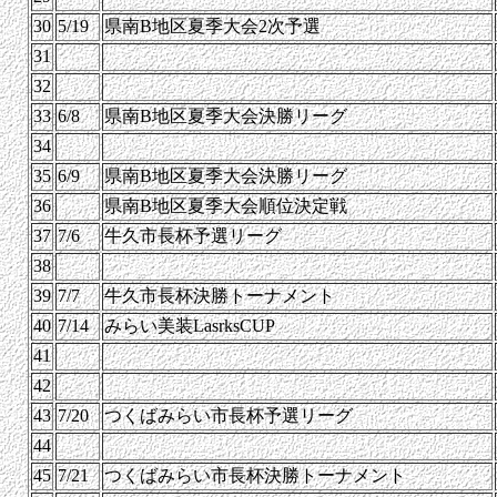
30
5/19
県南B地区夏季大会2次予選
31
32
33
6/8
県南B地区夏季大会決勝リーグ
34
35
6/9
県南B地区夏季大会決勝リーグ
36
県南B地区夏季大会順位決定戦
37
7/6
牛久市長杯予選リーグ
38
39
7/7
牛久市長杯決勝トーナメント
40
7/14
みらい美装LasrksCUP
41
42
43
7/20
つくばみらい市長杯予選リーグ
44
45
7/21
つくばみらい市長杯決勝トーナメント