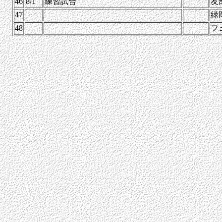
46
8/1
練習試合
友
47
緑
48
フ