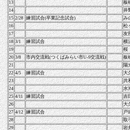
13
板
14
井
15
2/28
練習試合(卒業記念試合)
み
16
松
17
友
18
3/1
練習試合
横
19
桜
20
3/8
市内交流戦(つくばみらい市U-9交流戦)
板
21
陽
22
4/5
練習試合
大
23
共
24
水
25
4/11
練習試合
吉
26
大
27
4/12
練習試合
戸
28
取
29
岩