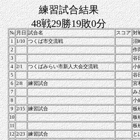
練習試合結果
48戦29勝19敗0分
№
月日
試合名
スコア
対
1
1/10
つくば市交流戦
沼
2
作
3
谷
4
2/1
つくばみらい市新人大会交流戦
小
5
谷
6
2/8
練習試合
宮
7
み
8
小
9
2/15
練習試合
板
10
板
11
板
12
2/23
練習試合
と