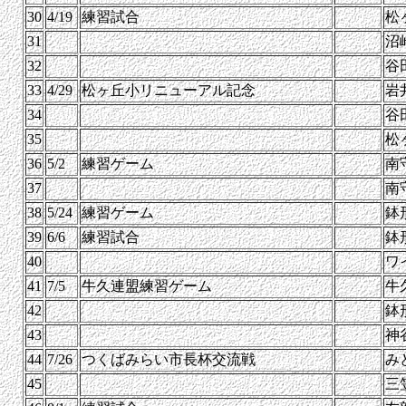
30
4/19
練習試合
松
31
沼
32
谷
33
4/29
松ヶ丘小リニューアル記念
岩
34
谷
35
松
36
5/2
練習ゲーム
南
37
南
38
5/24
練習ゲーム
鉢
39
6/6
練習試合
鉢
40
ワ
41
7/5
牛久連盟練習ゲーム
牛
42
鉢
43
神
44
7/26
つくばみらい市長杯交流戦
み
45
三