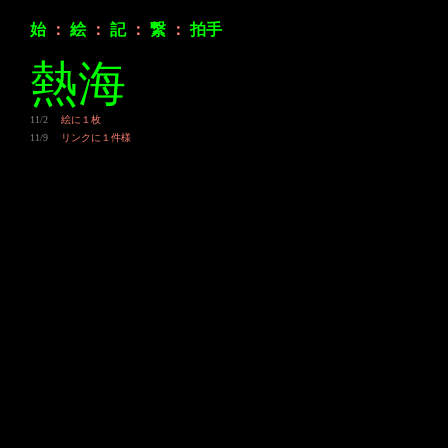
始
：
絵
：
記
：
繋
：
拍手
熱海
11/2
絵に１枚
11/9
リンクに１件様