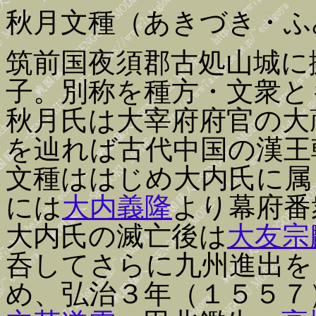
秋月文種（あきづき・ふ
筑前国夜須郡古処山城に
子。別称を種方・文衆と
秋月氏は大宰府府官の大
を辿れば古代中国の漢王
文種ははじめ大内氏に属
には
大内義隆
より幕府番
大内氏の滅亡後は
大友宗
呑してさらに九州進出を
め、弘治３年（１５５７