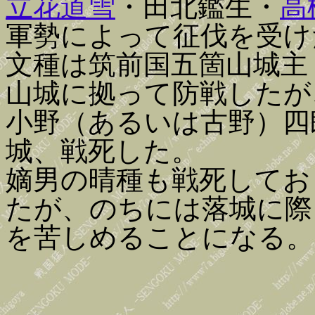
立花道雪
・田北鑑生・
高
軍勢によって征伐を受け
文種は筑前国五箇山城主
山城に拠って防戦したが
小野（あるいは古野）四
城、戦死した。
嫡男の晴種も戦死してお
たが、のちには落城に際
を苦しめることになる。