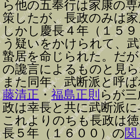
ら他の五奉行は家康の専
策したが、長政のみは家
しかし慶長４年（１５９
う疑いをかけられて、武
蟄居を命じられた。だが
の讒言によるものと見ら
また同年、武断派と呼ば
藤清正
・
福島正則
らが三
政は幸長と共に武断派に
これよりのちも長政は徳
長５年（１６００）の
関