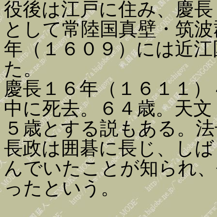
役後は江戸に住み、慶長
として常陸国真壁・筑波
年（１６０９）には近江
た。
慶長１６年（１６１１）
中に死去。６４歳。天文
５歳とする説もある。法
長政は囲碁に長じ、しば
んでいたことが知られ、
ったという。