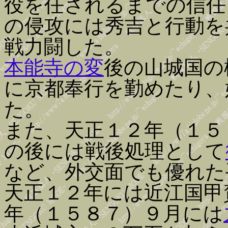
役を任されるまでの信任
の侵攻には秀吉と行動を
戦力闘した。
本能寺の変
後の山城国の
に京都奉行を勤めたり、
た。
また、天正１２年（１５
の後には戦後処理として
など、外交面でも優れた
天正１２年には近江国甲
年（１５８７）９月には