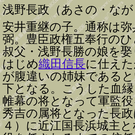
浅野長政（あさの・なが
安井重継の子。通称は弥
弼。豊臣政権五奉行のひ
叔父・浅野長勝の娘を娶
はじめ
織田信長
に仕えた
が腹違いの姉妹であると
下となる。こうした血縁
帷幕の将となって軍監役
秀吉の属将となった長政
４）に近江国長浜城主と