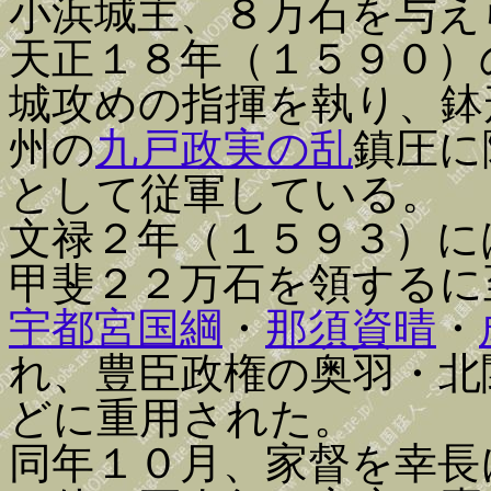
小浜城主、８万石を与え
天正１８年（１５９０）
城攻めの指揮を執り、鉢
州の
九戸政実の乱
鎮圧に
として従軍している。
文禄２年（１５９３）に
甲斐２２万石を領するに
宇都宮国綱
・
那須資晴
・
れ、豊臣政権の奥羽・北
どに重用された。
同年１０月、家督を幸長