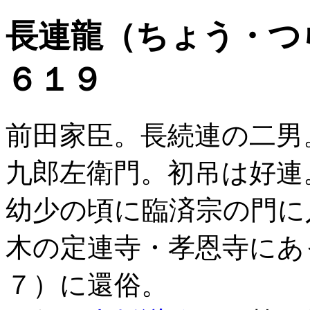
長連龍（ちょう・つ
６１９
前田家臣。長続連の二男
九郎左衛門。初吊は好連
幼少の頃に臨済宗の門に
木の定連寺・孝恩寺にあ
７）に還俗。