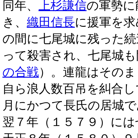
同年、
上杉謙信
の軍勢に
き、
織田信長
に援軍を求
の間に七尾城に残った続
って殺害され、七尾城も
の合戦
）。連龍はそのま
自ら浪人数百吊を糾合し
月にかつて長氏の居城で
翌７年（１５７９）には