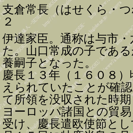
支倉常長（はせくら・つ
２
伊達家臣。通称は与市・
た。山口常成の子である
養嗣子となった。
慶長１３年（１６０８）
えられていたことが確認
て所領を没収された時期
ヨーロッパ諸国との貿易
受け、慶長遣欧使節とし