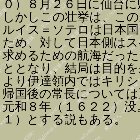
０）８月２６日に仙台に
しかしこの壮挙は、この
ルイス＝ソテロは日本国
ため、対して日本側はス
求めるための航海だった
ととなり、結局は目的を
より伊達領内ではキリシ
帰国後の常長については
元和８年（１６２２）没
１）とする説もある。