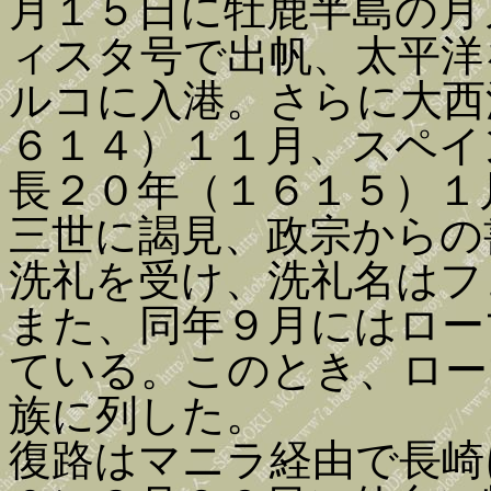
月１５日に牡鹿半島の月
ィスタ号で出帆、太平洋
ルコに入港。さらに大西
６１４）１１月、スペイ
長２０年（１６１５）１
三世に謁見、政宗からの
洗礼を受け、洗礼名はフ
また、同年９月にはロー
ている。このとき、ロー
族に列した。
復路はマニラ経由で長崎