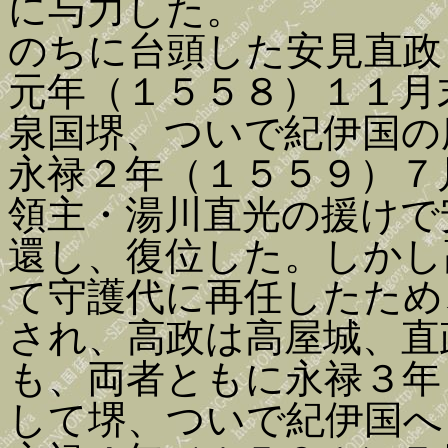
に与力した。
のちに台頭した安見直政
元年（１５５８）１１月
泉国堺、ついで紀伊国の
永禄２年（１５５９）７
領主・湯川直光の援けで
還し、復位した。しかし
て守護代に再任したため
され、高政は高屋城、直
も、両者ともに永禄３年
して堺、ついで紀伊国へ