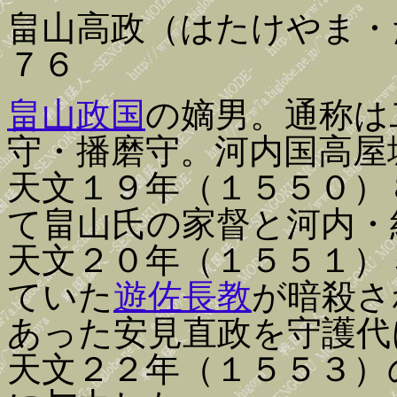
畠山高政（はたけやま・
７６
畠山政国
の嫡男。通称は
守・播磨守。河内国高屋
天文１９年（１５５０）
て畠山氏の家督と河内・
天文２０年（１５５１）
ていた
遊佐長教
が暗殺さ
あった安見直政を守護代
天文２２年（１５５３）