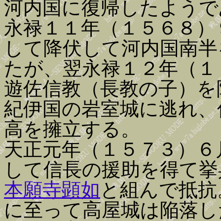
河内国に復帰したようで
永禄１１年（１５６８）
して降伏して河内国南半
たが、翌永禄１２年（１
遊佐信教（長教の子）を
紀伊国の岩室城に逃れ、
高を擁立する。
天正元年（１５７３）６
して信長の援助を得て挙
本願寺顕如
と組んで抵抗
に至って高屋城は陥落し