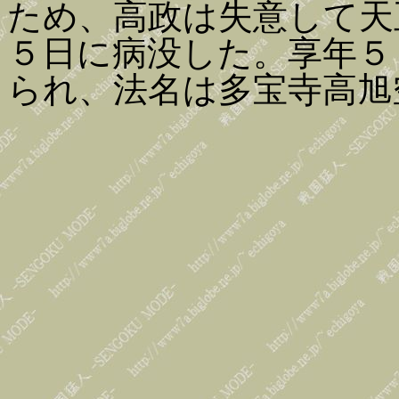
ため、高政は失意して天
５日に病没した。享年５
られ、法名は多宝寺高旭