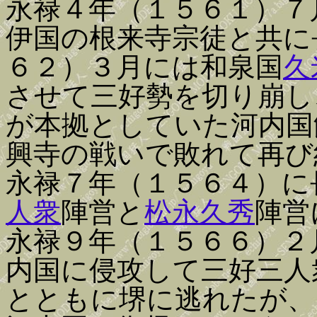
永禄４年（１５６１）７
伊国の根来寺宗徒と共に
６２）３月には和泉国
久
させて三好勢を切り崩し
が本拠としていた河内国
興寺の戦いで敗れて再び
永禄７年（１５６４）に
人衆
陣営と
松永久秀
陣営
永禄９年（１５６６）２
内国に侵攻して三好三人
とともに堺に逃れたが、