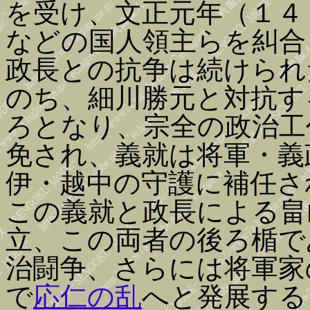
を受け、文正元年（１４
などの国人領主らを糾合
政長との抗争は続けられ
のち、細川勝元と対抗す
ろとなり、宗全の政治工
免され、義就は将軍・義
伊・越中の守護に補任さ
この義就と政長による畠
立、この両者の後ろ楯で
治闘争、さらには将軍家
で
応仁の乱
へと発展する