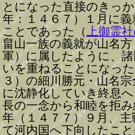
とになった直接のきっか
年：１４６７）１月に義
ことであった（
上御霊社
畠山一族の義就が山名方
軍）に属したように、諸
いを重ねることになった
３）の細川勝元・山名宗
に沈静化していき終息へ
長の一念から和睦を拒み
年（１４７７）９月、主
て河内国へ下向したこと