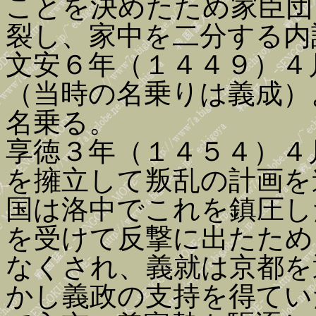
ことを決めたため家臣団
裂し、家中を二分する内
文安６年（１４４９）４
（当時の名乗りは義成）
名乗る。
享徳３年（１４５４）４
を擁立して叛乱の計画を
国は洛中でこれを鎮圧し
を受けて反撃に出たため
なくされ、義就は京都を
かし義政の支持を得てい