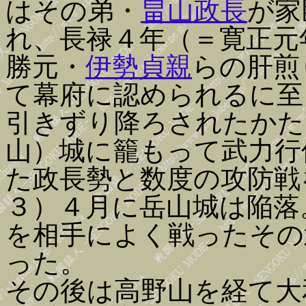
はその弟・
畠山政長
が家
れ、長禄４年（＝寛正元
勝元・
伊勢貞親
らの肝煎
て幕府に認められるに至
引きずり降ろされたかた
山）城に籠もって武力行
た政長勢と数度の攻防戦
３）４月に岳山城は陥落
を相手によく戦ったその
った。
その後は高野山を経て大