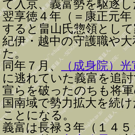
て入京、義富勢を駆逐し
翌享徳４年（＝康正元年
すると畠山氏惣領として
紀伊・越中の守護職や大
た。
同年７月、
（成身院）光
に逃れていた義富を追討
宣らを破ったのちも将軍
国南域で勢力拡大を続け
ことになる。
義富は長禄３年（１４５