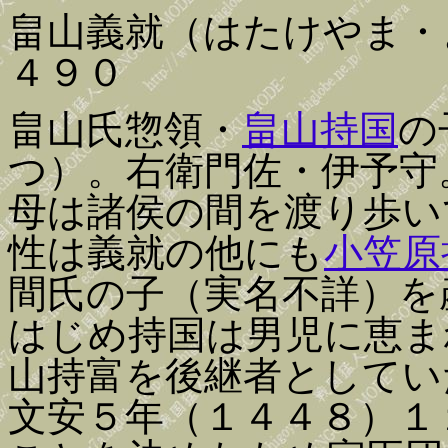
畠山義就（はたけやま・
４９０
畠山氏惣領・
畠山持国
の
つ）。右衛門佐・伊予守
母は諸侯の間を渡り歩い
性は義就の他にも
小笠原
間氏の子（実名不詳）を
はじめ持国は男児に恵ま
山持富を後継者としてい
文安５年（１４４８）１