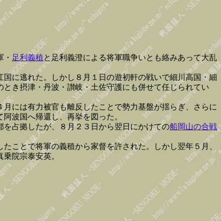
軍・
足利義稙
と足利義澄による将軍職争いとも絡みあって大乱
江国に逃れた。しかし８月１日の遊初軒の戦いで細川高国・細
のとき摂津・丹波・讃岐・土佐守護にも併せて任じられてい
４月には有力被官も離反したことで勢力基盤が揺らぎ、さらに
て阿波国へ帰還し、再挙を図った。
都を占拠したが、８月２３日から翌日にかけての
船岡山の合戦
したことで将軍の義稙から家督を許された。しかし翌年５月、
真乗院宗泰安英。