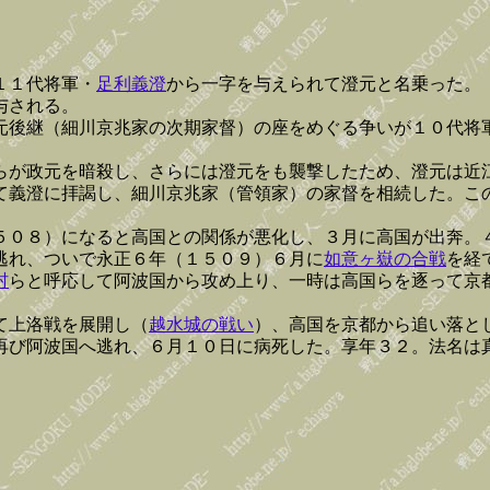
１１代将軍・
足利義澄
から一字を与えられて澄元と名乗った。
与される。
元後継（細川京兆家の次期家督）の座をめぐる争いが１０代将
らが政元を暗殺し、さらには澄元をも襲撃したため、澄元は近
て義澄に拝謁し、細川京兆家（管領家）の家督を相続した。こ
５０８）になると高国との関係が悪化し、３月に高国が出奔。
逃れ、ついで永正６年（１５０９）６月に
如意ヶ嶽の合戦
を経
村
らと呼応して阿波国から攻め上り、一時は高国らを逐って京
て上洛戦を展開し（
越水城の戦い
）、高国を京都から追い落と
再び阿波国へ逃れ、６月１０日に病死した。享年３２。法名は