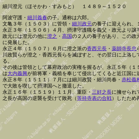
細川澄元（ほそかわ・すみもと） １４８９～１５２０
阿波守護・
細川義春
の子。通称は六郎。
文亀３年（１５０３）に管領・
細川政元
の養子に迎えられ、
永正３年（１５０６）４月、摂津守護職を義父・政元より譲
政元には澄元の他に
澄之
・
高国
の２人の養子があり、この政
に発展した。
永正４年（１５０７）６月に澄之派の
香西元長
・
薬師寺長忠
川政賢らが澄之・香西元長らを滅ぼすと、その翌日に上洛し
る。
その後は管領として幕府政治の実権を握るが、永正５年（１
は
大内義興
が前将軍・義稙を奉じて侵出してくると近江国に
永正８年（１５１１）７月には細川政賢・細川尚春・
赤松義
で大敗を喫して摂津国へと撤退した。
永正１６年（１５１９）１１月、重臣・
三好之長
に擁せられ
之長が高国の逆襲を受けて敗死（
等持寺表の合戦
）したため