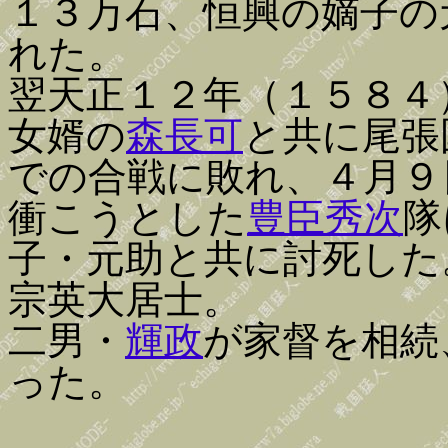
１３万石、恒興の嫡子の
れた。
翌天正１２年（１５８４
女婿の
森長可
と共に尾張
での合戦に敗れ、４月９
衝こうとした
豊臣秀次
隊
子・元助と共に討死した
宗英大居士。
二男・
輝政
が家督を相続
った。