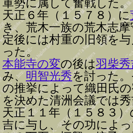
軍勢に属して奮戦した。
天正６年（１５７８）に
き、荒木一族の荒木志摩
定後には村重の旧領を与
った。
本能寺の変
の後は
羽柴秀
み、
明智光秀
を討った。
の推挙によって織田氏の
を決めた清洲会議では秀
天正１１年（１５８３）
吉に与し、その功によっ