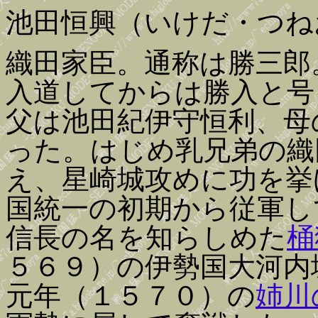
池田恒興（いけだ・つね
織田家臣。通称は勝三郎
入道してからは勝入と号
父は池田紀伊守恒利、母
った。はじめ乳兄弟の織
え、星崎城攻めに功を挙
国統一の初期から従軍し
信長の名を知らしめた
桶
５６９）の伊勢国大河内
元年（１５７０）の
姉川