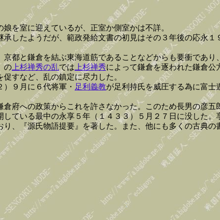
の娘を室に迎えているが、正室か側室かは不詳。
継承したようだが、範政発給文書の初見はその３年後の応永１
、京都と鎌倉を結ぶ東海道筋であることなどからも要衝であり
）の
上杉禅秀の乱
では
上杉禅秀
によって鎌倉を逐われた鎌倉公
を促すなど、乱の鎮定に尽力した。
２）９月に６代将軍・
足利義教
が足利持氏を威圧する為に富士
鎌倉府への政策からこれを許さなかった。このため長男の彦五
開している最中の永享５年（１４３３）５月２７日に没した。
おり、『源氏物語提要』を著した。また、他にも多くの古典の