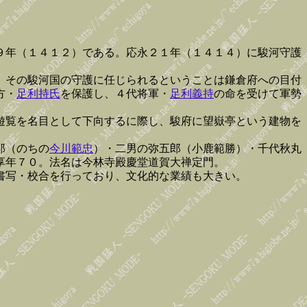
９年（１４１２）である。応永２１年（１４１４）に駿河守護
、その駿河国の守護に任じられるということは鎌倉府への目付
方・
足利持氏
を保護し、４代将軍・
足利義持
の命を受けて軍勢
遊覧を名目として下向するに際し、駿府に望嶽亭という建物を
郎（のちの
今川範忠
）・二男の弥五郎（小鹿範勝）・千代秋丸
享年７０。法名は今林寺殿慶堂道賀大禅定門。
書写・校合を行っており、文化的な業績も大きい。