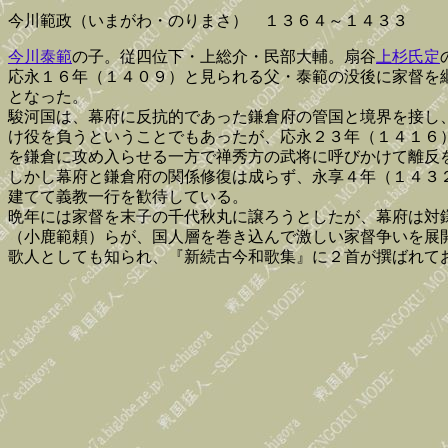
今川範政（いまがわ・のりまさ） １３６４～１４３３
今川泰範
の子。従四位下・上総介・民部大輔。扇谷
上杉氏定
応永１６年（１４０９）と見られる父・泰範の没後に家督を
となった。
駿河国は、幕府に反抗的であった鎌倉府の管国と境界を接し
け役を負うということでもあったが、応永２３年（１４１６
を鎌倉に攻め入らせる一方で禅秀方の武将に呼びかけて離反
しかし幕府と鎌倉府の関係修復は成らず、永享４年（１４３
建てて義教一行を歓待している。
晩年には家督を末子の千代秋丸に譲ろうとしたが、幕府は対
（小鹿範頼）らが、国人層を巻き込んで激しい家督争いを展
歌人としても知られ、『新続古今和歌集』に２首が撰ばれて