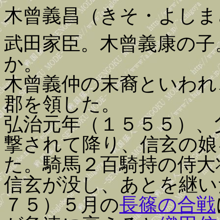
木曾義昌（きそ・よしま
武田家臣。木曾義康の子
か。
木曾義仲の末裔といわれ
郡を領した。
弘治元年（１５５５）、
撃されて降り、信玄の娘
た。騎馬２百騎持の侍大
信玄が没し、あとを継い
７５）５月の
長篠の合戦