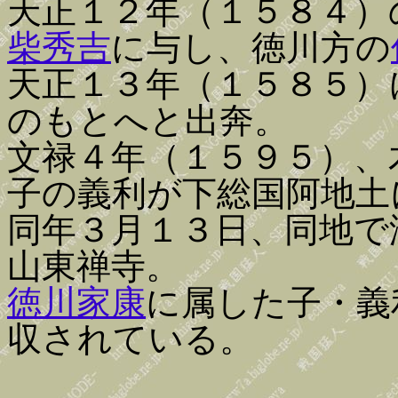
天正１２年（１５８４）
柴秀吉
に与し、徳川方の
天正１３年（１５８５）
のもとへと出奔。
文禄４年（１５９５）、
子の義利が下総国阿地土
同年３月１３日、同地で
山東禅寺。
徳川家康
に属した子・義
収されている。