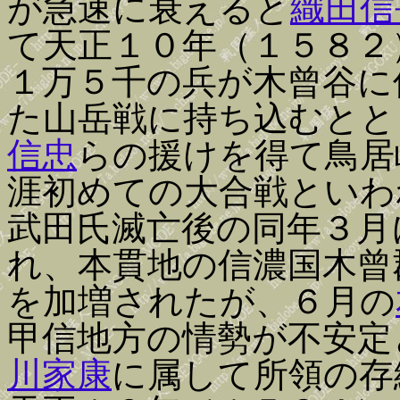
が急速に衰えると
織田信
て天正１０年（１５８２
１万５千の兵が木曾谷に
た山岳戦に持ち込むとと
信忠
らの援けを得て鳥居
涯初めての大合戦といわ
武田氏滅亡後の同年３月
れ、本貫地の信濃国木曾
を加増されたが、６月の
甲信地方の情勢が不安定
川家康
に属して所領の存