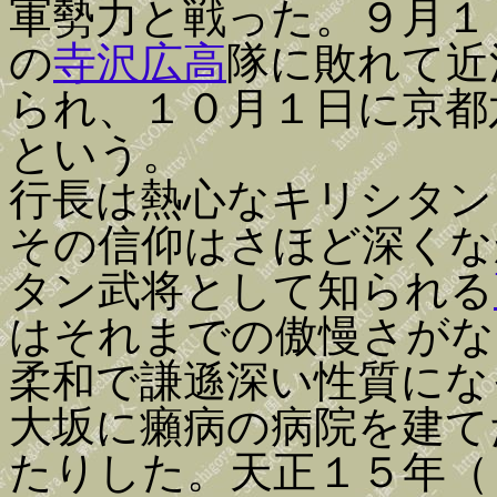
軍勢力と戦った。９月１
の
寺沢広高
隊に敗れて近
られ、１０月１日に京都
という。
行長は熱心なキリシタン
その信仰はさほど深くな
タン武将として知られる
はそれまでの傲慢さがな
柔和で謙遜深い性質にな
大坂に癩病の病院を建て
たりした。天正１５年（