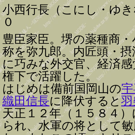
小西行長（こにし・ゆき
０
豊臣家臣。堺の薬種商・
称を弥九郎。内匠頭・摂
に巧みな外交官、経済感
権下で活躍した。
はじめは備前国岡山の
宇
織田信長
に降伏すると
羽
天正１２年（１５８４）
られ、水軍の将として敏