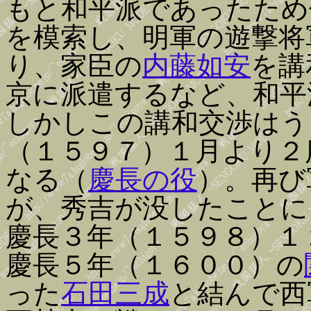
もと和平派であったため
を模索し、明軍の遊撃将
り、家臣の
内藤如安
を講
京に派遣するなど、和平
しかしこの講和交渉はう
（１５９７）１月より２
なる（
慶長の役
）。再び
が、秀吉が没したことに
慶長３年（１５９８）１
慶長５年（１６００）の
った
石田三成
と結んで西