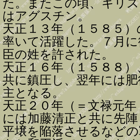
た。またこの頃、キリス
はアグスチン。
天正１３年（１５８５）
率いて活躍した。７月に
臣の姓を許された。
天正１６年（１５８８）
共に鎮圧し、翌年には肥
主となる。
天正２０年（＝文禄元年
には加藤清正と共に先陣
平壌を陥落させるなどの