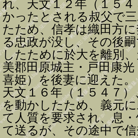
れ、天文１２年（１５４
かったとされる叔父で三
たため、信孝は織田方に
る忠政が没し、その後嗣
したために於大を離別、
美郡田原城主・戸田康光
喜姫）を後妻に迎えた。
天文１６年（１５４７）
を動かしたため、義元に
て人質を要求され、息・
て送るが、その途中で信