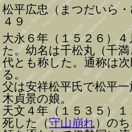
松平広忠（まつだいら・
４９
大永６年（１５２６）４
た。幼名は千松丸（千満
代とも称した。通称は次
る。
父は安祥松平氏で松平一
木貞景の娘。
天文４年（１５３５）１
死した（
守山崩れ
）のち