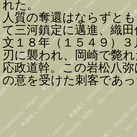
れた。
人質の奪還はならずとも
て三河鎮定に邁進、織田
文１８年（１５４９）３
刃に襲われ、岡崎で斃れ
応政道幹。この岩松八弥
の意を受けた刺客であっ