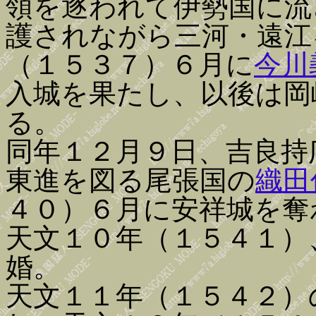
領を逐われて伊勢国に流
護されながら三河・遠江
（１５３７）６月に
今川
入城を果たし、以後は岡
る。
同年１２月９日、吉良持
東進を図る尾張国の
織田
４０）６月に安祥城を奪
天文１０年（１５４１）
婚。
天文１１年（１５４２）