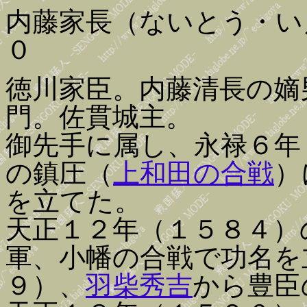
内藤家長（ないとう・い
０
徳川家臣。内藤清長の嫡
門。佐貫城主。
御先手に属し、永禄６年
の鎮圧（
上和田の合戦
）
を立てた。
天正１２年（１５８４）
軍、小幡の合戦で功名を
９）、
羽柴秀吉
から豊臣