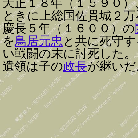
天正１８年（１５９０）
ときに上総国佐貫城２万
慶長５年（１６００）の
を
鳥居元忠
と共に死守す
い戦闘の末に討死した。
遺領は子の
政長
が継いだ