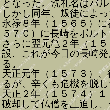
となった。洗礼名はバル
しかし同年、叛徒によっ
永禄８年（１５６５）に
５７０）に長崎をポルト
さらに翌元亀２年（１５
設、これが今日の長崎発
る。
天正元年（１５７３）、
るが、辛くも危機を脱し
天正２年（１５７４）１
破却して仏僧を圧迫し、