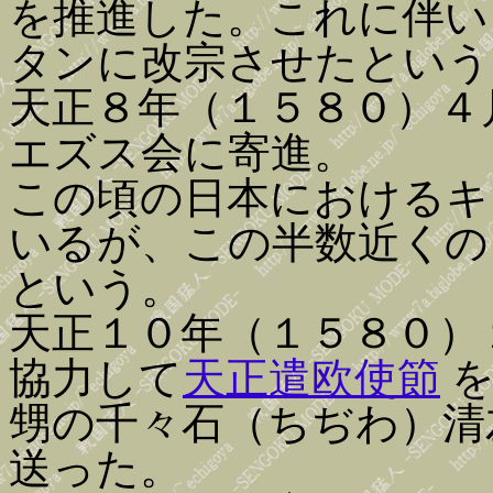
を推進した。これに伴い
タンに改宗させたという
天正８年（１５８０）４
エズス会に寄進。
この頃の日本におけるキ
いるが、この半数近くの
という。
天正１０年（１５８０）
協力して
天正遣欧使節
を
甥の千々石（ちぢわ）清
送った。