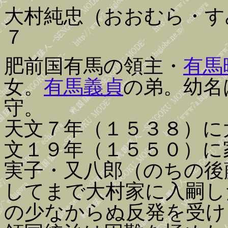
大村純忠（おおむら・す
７
肥前国有馬の領主・
有馬
女。
有馬義貞
の弟。幼名
守。
天文７年（１５３８）に
文１９年（１５５０）に
実子・又八郎（のちの後
してまで大村家に入嗣し
の少なからぬ反発を受け