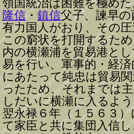
領国統治は困難を極めた
隆信
・
鎮信
父子、諫早の
有力国人がおり、その圧
この窮状を打開するため
内の横瀬浦を貿易港とし
易を行い、軍事的・経済
にあたって純忠は貿易関
ったため、それまでは主
しだいに横瀬に入るよう
翌永禄６年（１５６３）
て家臣と共に集団入信し