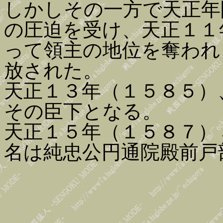
しかしその一方で天正年
の圧迫を受け、天正１１
って領主の地位を奪われ
放された。
天正１３年（１５８５）
その臣下となる。
天正１５年（１５８７）
名は純忠公円通院殿前戸