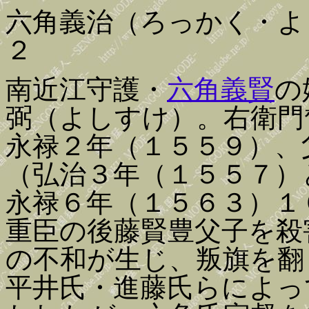
六角義治（ろっかく・よ
２
南近江守護・
六角義賢
の
弼（よしすけ）。右衛門
永禄２年（１５５９）、
（弘治３年（１５５７）
永禄６年（１５６３）１
重臣の後藤賢豊父子を殺
の不和が生じ、叛旗を翻
平井氏・進藤氏らによっ