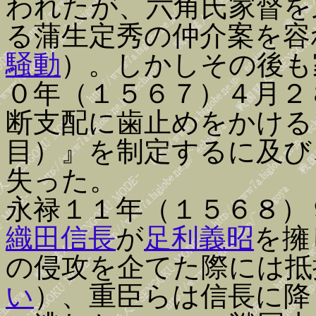
われたが、六角氏家督を
る蒲生定秀の仲介案を容
騒動
）。しかしその後も
０年（１５６７）４月２
断支配に歯止めをかける
目）』を制定するに及び
失った。
永禄１１年（１５６８）
織田信長
が
足利義昭
を擁
の侵攻を企てた際には抵
い
）、重臣らは信長に降