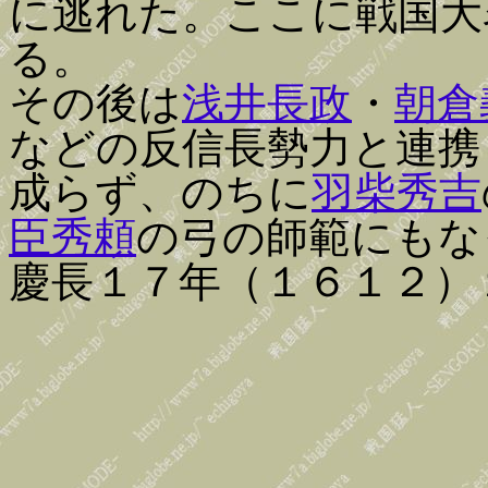
に逃れた。ここに戦国大
る。
その後は
浅井長政
・
朝倉
などの反信長勢力と連携
成らず、のちに
羽柴秀吉
臣秀頼
の弓の師範にもな
慶長１７年（１６１２）