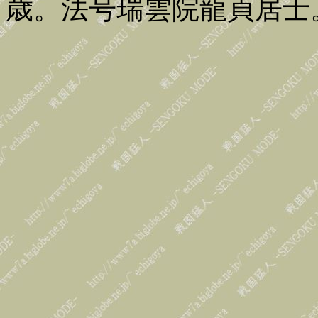
歳。法号瑞雲院龍貞居士