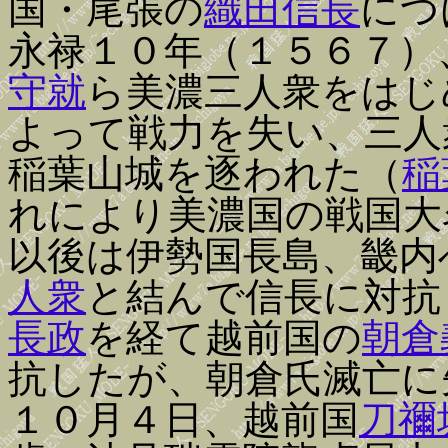
国・尾張の
織田信長
につ
永禄１０年（１５６７）
守就
ら美濃三人衆をはじ
よって戦力を失い、三人
稲葉山城を逐われた（
稲
れにより美濃国の戦国大
以後は伊勢国長島、畿内
人衆
と結んで信長に対抗
長政
を経て越前国の
朝倉
抗したが、朝倉氏滅亡に
１０月４日、越前国
刀禰