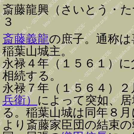
斎藤龍興（さいとう・た
３
斎藤義龍
の庶子。通称は
稲葉山城主。
永禄４年（１５６１）に
相続する。
永禄７年（１５６４）２
兵衛）
によって突如、居
る。稲葉山城は同年８月
より斎藤家臣団の結束の