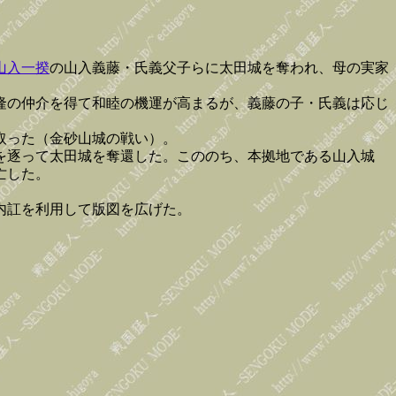
山入一揆
の山入義藤・氏義父子らに太田城を奪われ、母の実家
隆の仲介を得て和睦の機運が高まるが、義藤の子・氏義は応じ
取った（金砂山城の戦い）。
を逐って太田城を奪還した。こののち、本拠地である山入城
亡した。
内訌を利用して版図を広げた。