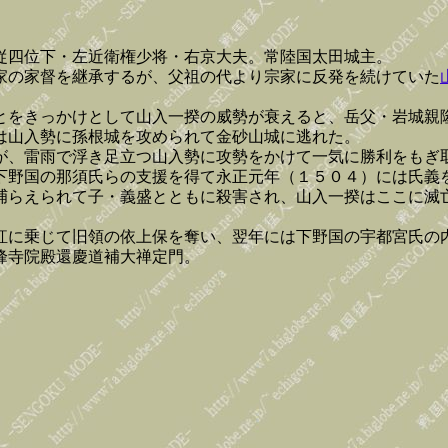
従四位下・左近衛権少将・右京大夫。常陸国太田城主。
家の家督を継承するが、父祖の代より宗家に反発を続けていた
とをきっかけとして山入一揆の威勢が衰えると、岳父・岩城親
は山入勢に孫根城を攻められて金砂山城に逃れた。
が、雷雨で浮き足立つ山入勢に攻勢をかけて一気に勝利をもぎ
下野国の那須氏らの支援を得て永正元年（１５０４）には氏義
捕らえられて子・義盛とともに殺害され、山入一揆はここに滅
訌に乗じて旧領の依上保を奪い、翌年には下野国の宇都宮氏の
峰寺院殿還慶道補大禅定門。