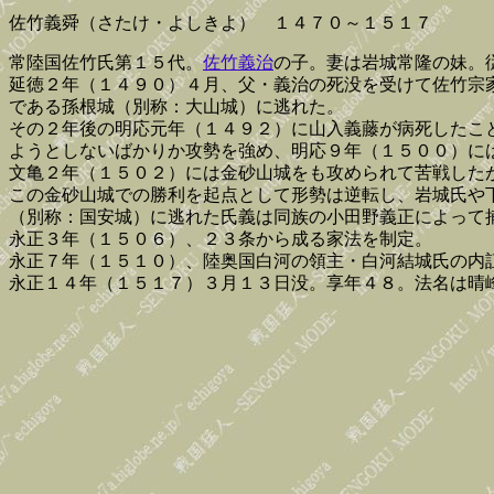
佐竹義舜（さたけ・よしきよ） １４７０～１５１７
常陸国佐竹氏第１５代。
佐竹義治
の子。妻は岩城常隆の妹。
延徳２年（１４９０）４月、父・義治の死没を受けて佐竹宗
である孫根城（別称：大山城）に逃れた。
その２年後の明応元年（１４９２）に山入義藤が病死したこ
ようとしないばかりか攻勢を強め、明応９年（１５００）に
文亀２年（１５０２）には金砂山城をも攻められて苦戦した
この金砂山城での勝利を起点として形勢は逆転し、岩城氏や
（別称：国安城）に逃れた氏義は同族の小田野義正によって
永正３年（１５０６）、２３条から成る家法を制定。
永正７年（１５１０）、陸奥国白河の領主・白河結城氏の内
永正１４年（１５１７）３月１３日没。享年４８。法名は晴