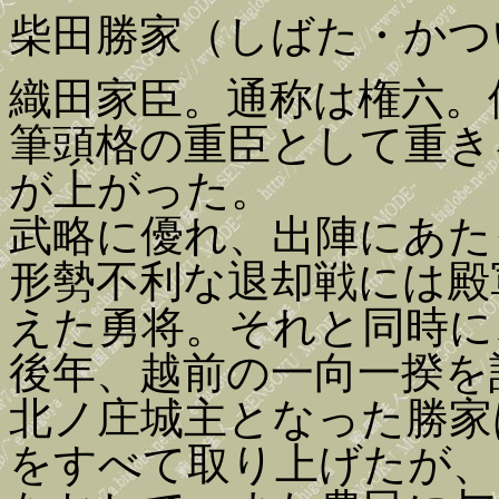
柴田勝家（しばた・かつ
織田家臣。通称は権六。
筆頭格の重臣として重き
が上がった。
武略に優れ、出陣にあた
形勢不利な退却戦には殿
えた勇将。それと同時に
後年、越前の一向一揆を
北ノ庄城主となった勝家
をすべて取り上げたが、