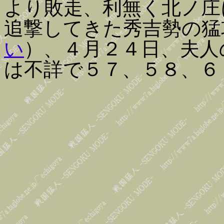
より敗走、利無く北ノ庄
追撃してきた秀吉勢の猛
い
）、４月２４日、夫人
は不詳で５７、５８、６