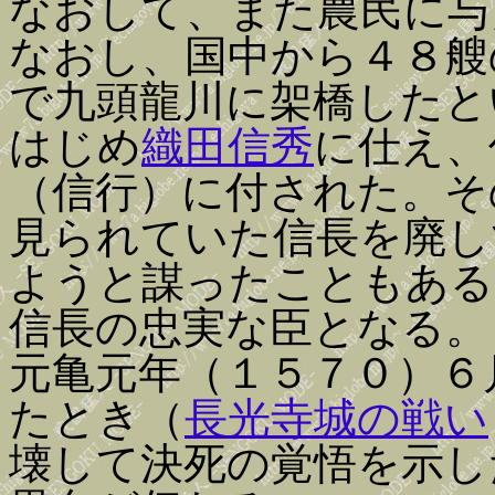
なおして、また農民に与
なおし、国中から４８艘
で九頭龍川に架橋したと
はじめ
織田信秀
に仕え、
（信行）に付された。そ
見られていた信長を廃し
ようと謀ったこともある
信長の忠実な臣となる。
元亀元年（１５７０）６
たとき（
長光寺城の戦い
壊して決死の覚悟を示し