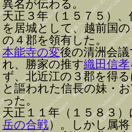
異名が伝わる。
天正３年（１５７５）、
を居城として、越前国の
の４郡を領有した。
本能寺の変
後の清洲会議
れ、勝家の推す
織田信孝
ず、北近江の３郡を得る
と謳われた信長の妹・お
った。
天正１１年（１５８３）
岳の合戦
）。しかし属将