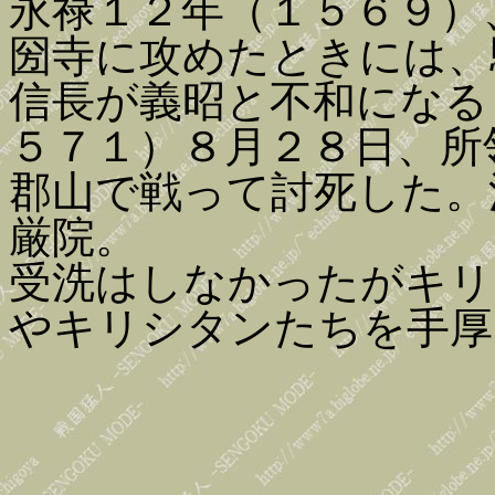
永禄１２年（１５６９）
圀寺に攻めたときには、
信長が義昭と不和になる
５７１）８月２８日、所
郡山で戦って討死した。
厳院。
受洗はしなかったがキリ
やキリシタンたちを手厚