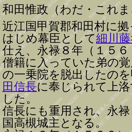
和田惟政（わだ・これま
近江国甲賀郡和田村に拠
はじめ幕臣として
細川藤
仕え、永禄８年（１５６
僧籍に入っていた弟の覚
の一乗院を脱出したのを
田信長
に奉じられて上洛
した。
信長にも重用され、永禄
国高槻城主となる。