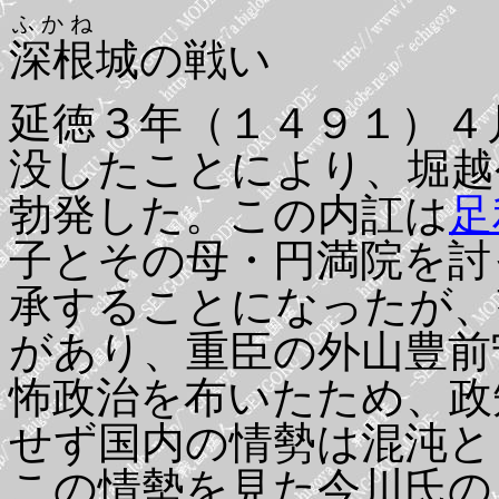
ふかね
深根
城の戦い
延徳３年（１４９１）４
没したことにより、堀越
勃発した。この内訌は
足
子とその母・円満院を討
承することになったが、
があり、重臣の外山豊前
怖政治を布いたため、政
せず国内の情勢は混沌と
この情勢を見た今川氏の