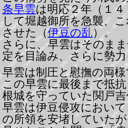
条早雲
は明応２年（１４
して堀越御所を急襲、こ
させた（
伊豆の乱
）。
さらに、早雲はそのまま
定を目論み、さらに勢力
早雲は制圧と慰撫の両様
この早雲に最後まで抵抗
根城を守っていた関戸吉
早雲は伊豆侵攻において
の所領を安堵していたが