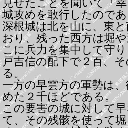
見せたことを聞いて「幸
城攻めを敢行したのであ
深根城は北を山に、東と
おり、残った西方は堀や
こに兵力を集中して守り
戸吉信の配下で２百、そ
る。
一方の早雲方の軍勢は、
めた２千ほどである。
この要害の城に対して早
て、その残骸を使って堀