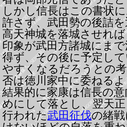
しかし信長はこの書状に
許さず、武田勢の後詰を
高天神城を落城させれば
印象が武田方諸城にまで
得ず、その後に予定して
やすくなるだろうとの考
否は徳川家中に委ねるよ
結果的に家康は信長の意
めにして落とし、翌天正
行われた
武田征伐
の緒戦
けないほどの自落を重ね