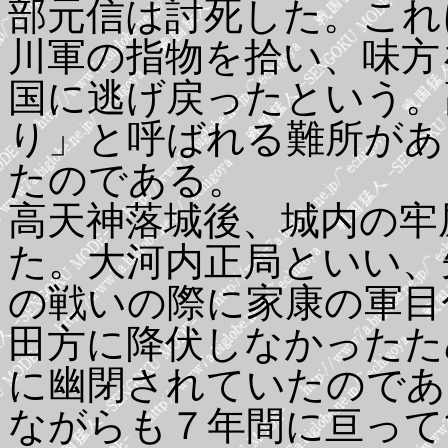
部元信は討死した。これ
川軍の指物を拾い、味方
国に逃げ戻ったという。
り」と呼ばれる難所があ
たのである。
高天神落城後、城内の牢
た。大河内正局といい、
の戦いの際に家康の軍目
田方に降伏しなかったた
に幽閉されていたのであ
ながらも７年間に亘って