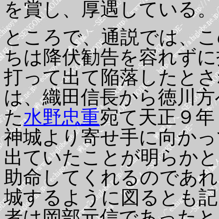
を賞し、厚遇している。
ところで、通説では、こ
ちは降伏勧告を容れずに
打って出て陥落したとさ
は、織田信長から徳川方
た
水野忠重
宛て天正９年
神城より寄せ手に向かっ
出ていたことが明らかと
助命してくれるのであれ
城するように図るとも記
者は岡部元信であったと