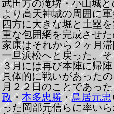
武田方の滝堺・小山城と
より高天神城の周囲に軍
四方に大きな堀と土塁を
重な包囲網を完成させた
家康はそれから２ヶ月滞
一旦浜松へと戻った。そ
３月には再び本陣に帰陣
具体的に戦いがあったの
月２２日のことであった
政
・
本多忠勝
・
鳥居元忠
った岡部元信らに率いら