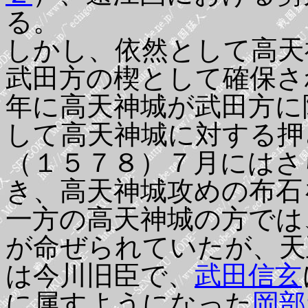
る。
しかし、依然として高天
武田方の楔として確保さ
年に高天神城が武田方に
して高天神城に対する押
（１５７８）７月にはさ
き、高天神城攻めの布石
一方の高天神城の方では
が命ぜられていたが、天
は今川旧臣で、
武田信玄
に属すようになった
岡部