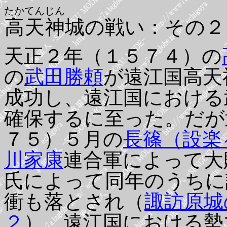
たかてんじん
高天神
城の戦い：その２
天正２年（１５７４）の
の
武田勝頼
が遠江国高天
成功し、遠江国における
確保するに至った。だが
７５）５月の
長篠（設楽
川家康
連合軍によって大
氏によって同年のうちに
衝も落とされ（
諏訪原城
２
）、遠江国における勢